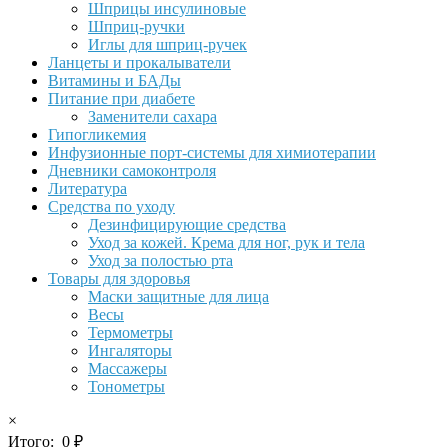
Шприцы инсулиновые
Шприц-ручки
Иглы для шприц-ручек
Ланцеты и прокалыватели
Витамины и БАДы
Питание при диабете
Заменители сахара
Гипогликемия
Инфузионные порт-системы для химиотерапии
Дневники самоконтроля
Литература
Средства по уходу
Дезинфицирующие средства
Уход за кожей. Крема для ног, рук и тела
Уход за полостью рта
Товары для здоровья
Маски защитные для лица
Весы
Термометры
Ингаляторы
Массажеры
Тонометры
×
Итого:
0
₽