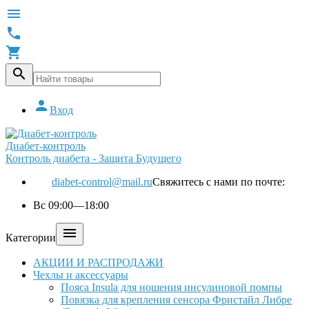





Вход
Диабет-контроль
Контроль диабета - Защита Будущего
diabet-control@mail.ru
Свяжитесь с нами по почте:
Вс 09:00—18:00

Категории
АКЦИИ И РАСПРОДАЖИ
Чехлы и аксессуары
Пояса Insula для ношения инсулиновой помпы
Повязка для крепления сенсора Фристайл Либре