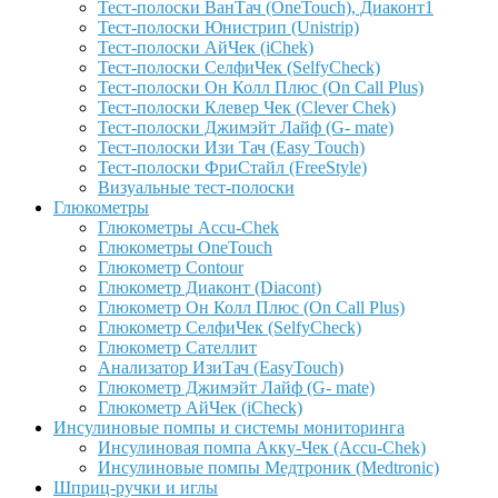
Тест-полоски ВанТач (OneTouch), Диаконт1
Тест-полоски Юнистрип (Unistrip)
Тест-полоски АйЧек (iChek)
Тест-полоски СелфиЧек (SelfyCheck)
Тест-полоски Он Колл Плюс (On Call Plus)
Тест-полоски Клевер Чек (Clever Chek)
Тест-полоски Джимэйт Лайф (G- mate)
Тест-полоски Изи Тач (Easy Touch)
Тест-полоски ФриCтайл (FreeStyle)
Визуальные тест-полоски
Глюкометры
Глюкометры Accu-Сhek
Глюкометры OneTouch
Глюкометр Contour
Глюкометр Диаконт (Diacont)
Глюкометр Он Колл Плюс (On Call Plus)
Глюкометр СелфиЧек (SelfyCheck)
Глюкометр Сателлит
Анализатор ИзиТач (EasyTouch)
Глюкометр Джимэйт Лайф (G- mate)
Глюкометр АйЧек (iCheck)
Инсулиновые помпы и системы мониторинга
Инсулиновая помпа Акку-Чек (Accu-Chek)
Инсулиновые помпы Медтроник (Medtronic)
Шприц-ручки и иглы