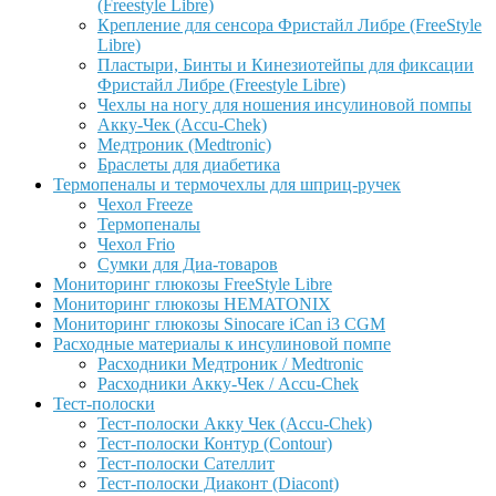
(Freestyle Libre)
Крепление для сенсора Фристайл Либре (FreeStyle
Libre)
Пластыри, Бинты и Кинезиотейпы для фиксации
Фристайл Либре (Freestyle Libre)
Чехлы на ногу для ношения инсулиновой помпы
Акку-Чек (Accu-Chek)
Медтроник (Medtronic)
Браслеты для диабетика
Термопеналы и термочехлы для шприц-ручек
Чехол Freeze
Термопеналы
Чехол Frio
Сумки для Диа-товаров
Мониторинг глюкозы FreeStyle Libre
Мониторинг глюкозы HEMATONIX
Мониторинг глюкозы Sinocare iCan i3 CGM
Расходные материалы к инсулиновой помпе
Расходники Медтроник / Medtronic
Расходники Акку-Чек / Accu-Chek
Тест-полоски
Тест-полоски Акку Чек (Accu-Chek)
Тест-полоски Контур (Contour)
Тест-полоски Сателлит
Тест-полоски Диаконт (Diacont)