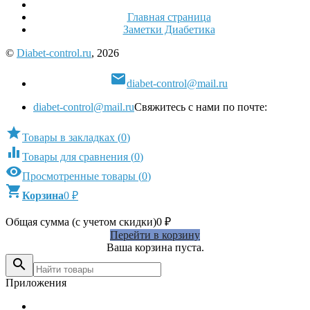
Главная страница
Заметки Диабетика
©
Diabet-control.ru
, 2026

diabet-control@mail.ru
diabet-control@mail.ru
Свяжитесь с нами по почте:

Товары в закладках
(
0
)

Товары для сравнения
(
0
)

Просмотренные товары
(
0
)

Корзина
0
₽
Общая сумма (с учетом скидки)
0
₽
Перейти в корзину
Ваша корзина пуста.

Приложения