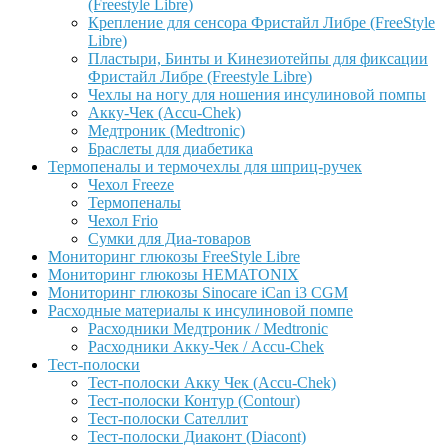
(Freestyle Libre)
Крепление для сенсора Фристайл Либре (FreeStyle
Libre)
Пластыри, Бинты и Кинезиотейпы для фиксации
Фристайл Либре (Freestyle Libre)
Чехлы на ногу для ношения инсулиновой помпы
Акку-Чек (Accu-Chek)
Медтроник (Medtronic)
Браслеты для диабетика
Термопеналы и термочехлы для шприц-ручек
Чехол Freeze
Термопеналы
Чехол Frio
Сумки для Диа-товаров
Мониторинг глюкозы FreeStyle Libre
Мониторинг глюкозы HEMATONIX
Мониторинг глюкозы Sinocare iCan i3 CGM
Расходные материалы к инсулиновой помпе
Расходники Медтроник / Medtronic
Расходники Акку-Чек / Accu-Chek
Тест-полоски
Тест-полоски Акку Чек (Accu-Chek)
Тест-полоски Контур (Contour)
Тест-полоски Сателлит
Тест-полоски Диаконт (Diacont)