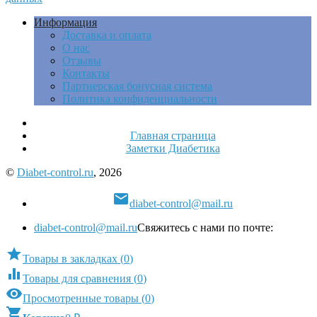
Информация
Доставка и оплата
О нас
Отзывы
Контакты
Партнерская бонусная система
Политика конфиденциальности
Главная страница
Заметки Диабетика
©
Diabet-control.ru
, 2026

diabet-control@mail.ru
diabet-control@mail.ru
Свяжитесь с нами по почте:

Товары в закладках
(
0
)

Товары для сравнения
(
0
)

Просмотренные товары
(
0
)
