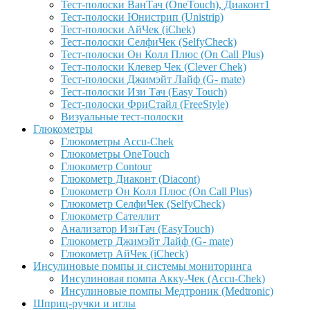
Тест-полоски ВанТач (OneTouch), Диаконт1
Тест-полоски Юнистрип (Unistrip)
Тест-полоски АйЧек (iChek)
Тест-полоски СелфиЧек (SelfyCheck)
Тест-полоски Он Колл Плюс (On Call Plus)
Тест-полоски Клевер Чек (Clever Chek)
Тест-полоски Джимэйт Лайф (G- mate)
Тест-полоски Изи Тач (Easy Touch)
Тест-полоски ФриCтайл (FreeStyle)
Визуальные тест-полоски
Глюкометры
Глюкометры Accu-Сhek
Глюкометры OneTouch
Глюкометр Contour
Глюкометр Диаконт (Diacont)
Глюкометр Он Колл Плюс (On Call Plus)
Глюкометр СелфиЧек (SelfyCheck)
Глюкометр Сателлит
Анализатор ИзиТач (EasyTouch)
Глюкометр Джимэйт Лайф (G- mate)
Глюкометр АйЧек (iCheck)
Инсулиновые помпы и системы мониторинга
Инсулиновая помпа Акку-Чек (Accu-Chek)
Инсулиновые помпы Медтроник (Medtronic)
Шприц-ручки и иглы