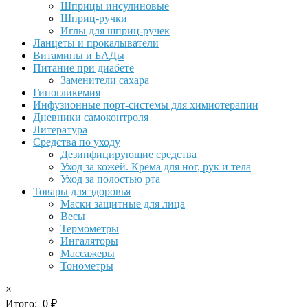
Шприцы инсулиновые
Шприц-ручки
Иглы для шприц-ручек
Ланцеты и прокалыватели
Витамины и БАДы
Питание при диабете
Заменители сахара
Гипогликемия
Инфузионные порт-системы для химиотерапии
Дневники самоконтроля
Литература
Средства по уходу
Дезинфицирующие средства
Уход за кожей. Крема для ног, рук и тела
Уход за полостью рта
Товары для здоровья
Маски защитные для лица
Весы
Термометры
Ингаляторы
Массажеры
Тонометры
×
Итого:
0
₽