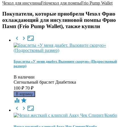
Чехол для инсулина
Frio
чехол для помпы
Frio Pump Wallet
Покупатели, которые приобрели Чехол Фрио
охлаждающий для инсулиновой помпы Фрио
Памп (Frio Pump Wallet), также купили



Браслеты «У меня диабет. Вызовите скорую» (Подростковый
размер)
В наличии
Сигнальный браслет Диабетика
100
₽
70
₽





Чехол жесткий с клипсой Акку Чек Спирит/Комбо