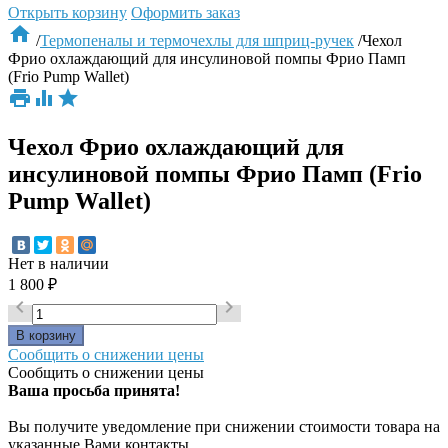
Открыть корзину
Оформить заказ

/
Термопеналы и термочехлы для шприц-ручек
/
Чехол
Фрио охлаждающий для инсулиновой помпы Фрио Памп
(Frio Pump Wallet)



Чехол Фрио охлаждающий для
инсулиновой помпы Фрио Памп (Frio
Pump Wallet)
Нет в наличии
1 800
₽


Сообщить о снижении цены
Сообщить о снижении цены
Ваша просьба принята!
Вы получите уведомление при снижении стоимости товара на
указанные Вами контакты