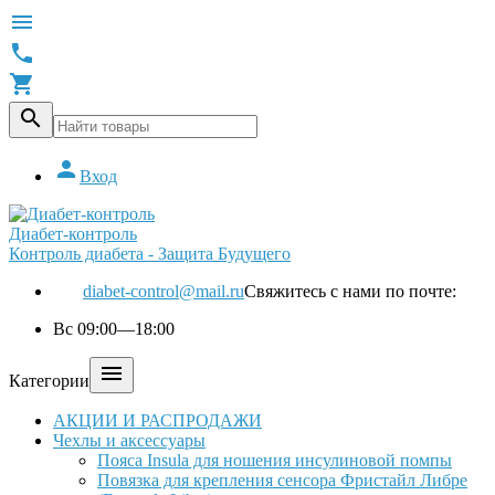





Вход
Диабет-контроль
Контроль диабета - Защита Будущего
diabet-control@mail.ru
Свяжитесь с нами по почте:
Вс 09:00—18:00

Категории
АКЦИИ И РАСПРОДАЖИ
Чехлы и аксессуары
Пояса Insula для ношения инсулиновой помпы
Повязка для крепления сенсора Фристайл Либре