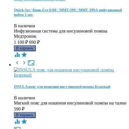
Quick-Set / Квик-Сет 6/60 / MMT-399 / ММТ-399А инфузионный
набор 1 шт.
В наличии
Инфузионная система для инсулиновой помпы
Медтроник
1 100
₽
690
₽





INSULA пояс для ношения инсулиновой помпы Бежевый
В наличии
Мягкий пояс для ношения инсулиновой помпы на талии
590
₽

