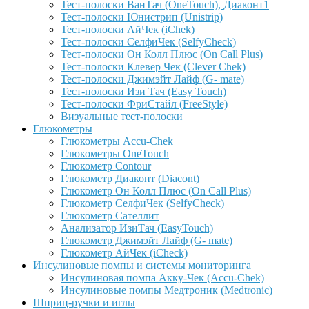
Тест-полоски ВанТач (OneTouch), Диаконт1
Тест-полоски Юнистрип (Unistrip)
Тест-полоски АйЧек (iChek)
Тест-полоски СелфиЧек (SelfyCheck)
Тест-полоски Он Колл Плюс (On Call Plus)
Тест-полоски Клевер Чек (Clever Chek)
Тест-полоски Джимэйт Лайф (G- mate)
Тест-полоски Изи Тач (Easy Touch)
Тест-полоски ФриCтайл (FreeStyle)
Визуальные тест-полоски
Глюкометры
Глюкометры Accu-Сhek
Глюкометры OneTouch
Глюкометр Contour
Глюкометр Диаконт (Diacont)
Глюкометр Он Колл Плюс (On Call Plus)
Глюкометр СелфиЧек (SelfyCheck)
Глюкометр Сателлит
Анализатор ИзиТач (EasyTouch)
Глюкометр Джимэйт Лайф (G- mate)
Глюкометр АйЧек (iCheck)
Инсулиновые помпы и системы мониторинга
Инсулиновая помпа Акку-Чек (Accu-Chek)
Инсулиновые помпы Медтроник (Medtronic)
Шприц-ручки и иглы