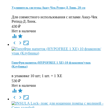
Удлинитель системы Акку-Чек Репид-Д Линк, 20 см
Для совместного использования с иглами Акку-Чек
Репид-Д Линк.
430
₽
Нет в наличии





ГипоФри напиток (HYPOFREE 1 ХЕ) 10 флаконов/упак
(Клубника)
в упаковке 10 шт; 1 шт. = 1 ХЕ
530
₽
Нет в наличии




