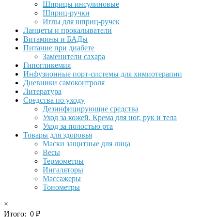
Шприцы инсулиновые
Шприц-ручки
Иглы для шприц-ручек
Ланцеты и прокалыватели
Витамины и БАДы
Питание при диабете
Заменители сахара
Гипогликемия
Инфузионные порт-системы для химиотерапии
Дневники самоконтроля
Литература
Средства по уходу
Дезинфицирующие средства
Уход за кожей. Крема для ног, рук и тела
Уход за полостью рта
Товары для здоровья
Маски защитные для лица
Весы
Термометры
Ингаляторы
Массажеры
Тонометры
×
Итого:
0
₽