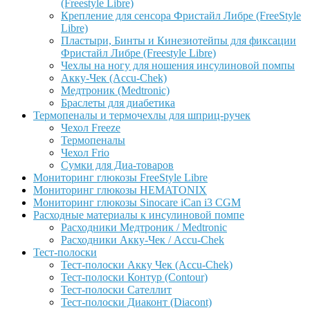
(Freestyle Libre)
Крепление для сенсора Фристайл Либре (FreeStyle
Libre)
Пластыри, Бинты и Кинезиотейпы для фиксации
Фристайл Либре (Freestyle Libre)
Чехлы на ногу для ношения инсулиновой помпы
Акку-Чек (Accu-Chek)
Медтроник (Medtronic)
Браслеты для диабетика
Термопеналы и термочехлы для шприц-ручек
Чехол Freeze
Термопеналы
Чехол Frio
Сумки для Диа-товаров
Мониторинг глюкозы FreeStyle Libre
Мониторинг глюкозы HEMATONIX
Мониторинг глюкозы Sinocare iCan i3 CGM
Расходные материалы к инсулиновой помпе
Расходники Медтроник / Medtronic
Расходники Акку-Чек / Accu-Chek
Тест-полоски
Тест-полоски Акку Чек (Accu-Chek)
Тест-полоски Контур (Contour)
Тест-полоски Сателлит
Тест-полоски Диаконт (Diacont)