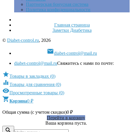
Партнерская бонусная система
Политика конфиденциальности
Главная страница
Заметки Диабетика
©
Diabet-control.ru
, 2026

diabet-control@mail.ru
diabet-control@mail.ru
Свяжитесь с нами по почте:

Товары в закладках
(
0
)

Товары для сравнения
(
0
)

Просмотренные товары
(
0
)

Корзина
0
₽
Общая сумма (с учетом скидки)
0
₽
Перейти в корзину
Ваша корзина пуста.
