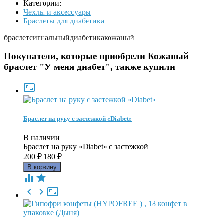
Категории:
Чехлы и аксессуары
Браслеты для диабетика
браслет
сигнальный
диабетика
кожаный
Покупатели, которые приобрели Кожаный
браслет "У меня диабет", также купили

Браслет на руку с застежкой «Diabet»
В наличии
​Браслет на руку «Diabet» с застежкой
200
₽
180
₽




