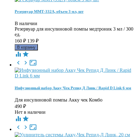
Резервуар ММТ-332А, объем 3 мл, шт
В наличии
Резервуар для инсулиновой помпы медтроник 3 мл / 300
ед.
160
₽
139
₽





Инфузионный набор Акку Чек Репид Д Линк / Rapid D Link 6 мм
Для инсулиновой помпы Акку чек Комбо
490
₽
Нет в наличии




