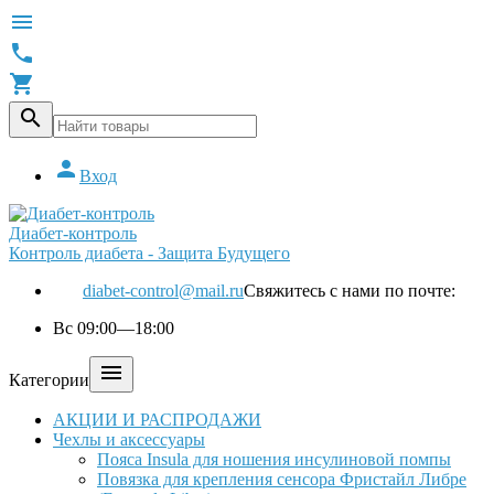





Вход
Диабет-контроль
Контроль диабета - Защита Будущего
diabet-control@mail.ru
Свяжитесь с нами по почте:
Вс 09:00—18:00

Категории
АКЦИИ И РАСПРОДАЖИ
Чехлы и аксессуары
Пояса Insula для ношения инсулиновой помпы
Повязка для крепления сенсора Фристайл Либре