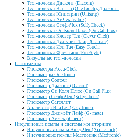
Тест-полоски Диаконт (Diacont)
Тест-полоски ВанТач (OneTouch), Диаконт1
Тест-полоски Юнистрип (Unistrip)
Тест-полоски АйЧек (iChek)
Тест-полоски СелфиЧек (SelfyCheck)
Тест-полоски Он Колл Плюс (On Call Plus)
Тест-полоски Клевер Чек (Clever Chek)
Тест-полоски Джимэйт Лайф (G- mate)
Тест-полоски Изи Тач (Easy Touch)
Тест-полоски ФриCтайл (FreeStyle)
Визуальные тест-полоски
Глюкометры
Глюкометры Accu-Сhek
Глюкометры OneTouch
Глюкометр Contour
Глюкометр Диаконт (Diacont)
Глюкометр Он Колл Плюс (On Call Plus)
Глюкометр СелфиЧек (SelfyCheck)
Глюкометр Сателлит
Анализатор ИзиТач (EasyTouch)
Глюкометр Джимэйт Лайф (G- mate)
Глюкометр АйЧек (iCheck)
Инсулиновые помпы и системы мониторинга
Инсулиновая помпа Акку-Чек (Accu-Chek)
Инсулиновые помпы Медтроник (Medtronic)