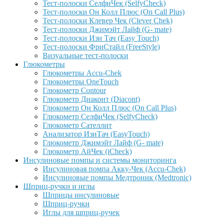
Тест-полоски СелфиЧек (SelfyCheck)
Тест-полоски Он Колл Плюс (On Call Plus)
Тест-полоски Клевер Чек (Clever Chek)
Тест-полоски Джимэйт Лайф (G- mate)
Тест-полоски Изи Тач (Easy Touch)
Тест-полоски ФриCтайл (FreeStyle)
Визуальные тест-полоски
Глюкометры
Глюкометры Accu-Сhek
Глюкометры OneTouch
Глюкометр Contour
Глюкометр Диаконт (Diacont)
Глюкометр Он Колл Плюс (On Call Plus)
Глюкометр СелфиЧек (SelfyCheck)
Глюкометр Сателлит
Анализатор ИзиТач (EasyTouch)
Глюкометр Джимэйт Лайф (G- mate)
Глюкометр АйЧек (iCheck)
Инсулиновые помпы и системы мониторинга
Инсулиновая помпа Акку-Чек (Accu-Chek)
Инсулиновые помпы Медтроник (Medtronic)
Шприц-ручки и иглы
Шприцы инсулиновые
Шприц-ручки
Иглы для шприц-ручек