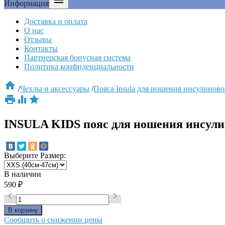

Информация
Доставка и оплата
О нас
Отзывы
Контакты
Партнерская бонусная система
Политика конфиденциальности

/
Чехлы и аксессуары
/
Пояса Insula для ношения инсулинов



INSULA KIDS пояс для ношения инсул
Выберите
Размер
:
В наличии
590
₽


Сообщить о снижении цены