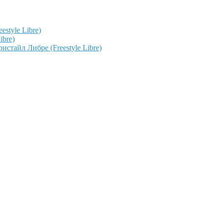
style Libre)
ibre)
тайл Либре (Freestyle Libre)