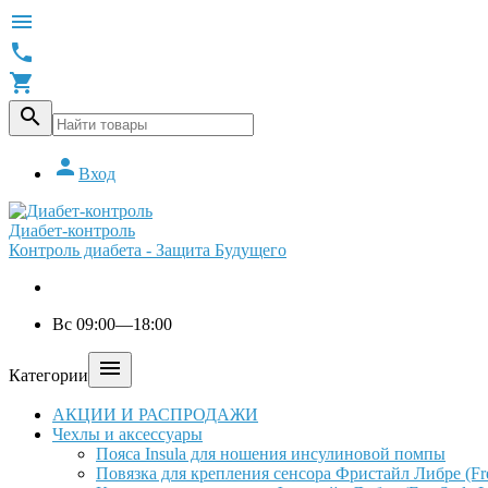





Вход
Диабет-контроль
Контроль диабета - Защита Будущего
Вс 09:00—18:00

Категории
АКЦИИ И РАСПРОДАЖИ
Чехлы и аксессуары
Пояса Insula для ношения инсулиновой помпы
Повязка для крепления сенсора Фристайл Либре (Free