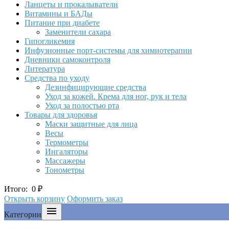
Ланцеты и прокалыватели
Витамины и БАДы
Питание при диабете
Заменители сахара
Гипогликемия
Инфузионные порт-системы для химиотерапии
Дневники самоконтроля
Литература
Средства по уходу
Дезинфицирующие средства
Уход за кожей. Крема для ног, рук и тела
Уход за полостью рта
Товары для здоровья
Маски защитные для лица
Весы
Термометры
Ингаляторы
Массажеры
Тонометры
Итого:
0
₽
Открыть корзину
Оформить заказ

Категории