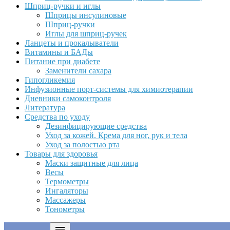
Шприц-ручки и иглы
Шприцы инсулиновые
Шприц-ручки
Иглы для шприц-ручек
Ланцеты и прокалыватели
Витамины и БАДы
Питание при диабете
Заменители сахара
Гипогликемия
Инфузионные порт-системы для химиотерапии
Дневники самоконтроля
Литература
Средства по уходу
Дезинфицирующие средства
Уход за кожей. Крема для ног, рук и тела
Уход за полостью рта
Товары для здоровья
Маски защитные для лица
Весы
Термометры
Ингаляторы
Массажеры
Тонометры