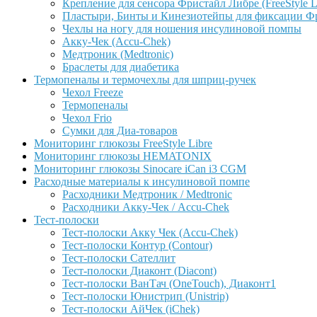
Крепление для сенсора Фристайл Либре (FreeStyle L
Пластыри, Бинты и Кинезиотейпы для фиксации Фрис
Чехлы на ногу для ношения инсулиновой помпы
Акку-Чек (Accu-Chek)
Медтроник (Medtronic)
Браслеты для диабетика
Термопеналы и термочехлы для шприц-ручек
Чехол Freeze
Термопеналы
Чехол Frio
Сумки для Диа-товаров
Мониторинг глюкозы FreeStyle Libre
Мониторинг глюкозы HEMATONIX
Мониторинг глюкозы Sinocare iCan i3 CGM
Расходные материалы к инсулиновой помпе
Расходники Медтроник / Medtronic
Расходники Акку-Чек / Accu-Chek
Тест-полоски
Тест-полоски Акку Чек (Accu-Chek)
Тест-полоски Контур (Contour)
Тест-полоски Сателлит
Тест-полоски Диаконт (Diacont)
Тест-полоски ВанТач (OneTouch), Диаконт1
Тест-полоски Юнистрип (Unistrip)
Тест-полоски АйЧек (iChek)