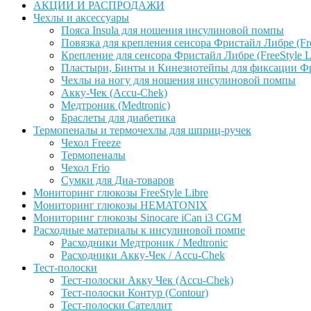
АКЦИИ И РАСПРОДАЖИ
Чехлы и аксессуары
Пояса Insula для ношения инсулиновой помпы
Повязка для крепления сенсора Фристайл Либре (Free
Крепление для сенсора Фристайл Либре (FreeStyle L
Пластыри, Бинты и Кинезиотейпы для фиксации Фрис
Чехлы на ногу для ношения инсулиновой помпы
Акку-Чек (Accu-Chek)
Медтроник (Medtronic)
Браслеты для диабетика
Термопеналы и термочехлы для шприц-ручек
Чехол Freeze
Термопеналы
Чехол Frio
Сумки для Диа-товаров
Мониторинг глюкозы FreeStyle Libre
Мониторинг глюкозы HEMATONIX
Мониторинг глюкозы Sinocare iCan i3 CGM
Расходные материалы к инсулиновой помпе
Расходники Медтроник / Medtronic
Расходники Акку-Чек / Accu-Chek
Тест-полоски
Тест-полоски Акку Чек (Accu-Chek)
Тест-полоски Контур (Contour)
Тест-полоски Сателлит