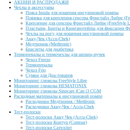
АКЦИИ И РАСПРОДАЖИ
Чехлы и аксессуары
Пояса Insula для ношения инсулиновой помпы
Повязка для крепления сенсора Фристайл Либре (Free
Крепление для сенсора Фристайл Либре (FreeStyle L
Пластыри, Бинты и Кинезиотейпы для фиксации Фрис
Чехлы на ногу для ношения инсулиновой помпы
Акку-Чек (Accu-Chek)
Медтроник (Medtronic)
Браслеты для диабетика
Термопеналы и термочехлы для шприц-ручек
Чехол Freeze
Термопеналы
Чехол Frio
Сумки для Диа-товаров
Мониторинг глюкозы FreeStyle Libre
Мониторинг глюкозы HEMATONIX
Мониторинг глюкозы Sinocare iCan i3 CGM
Расходные материалы к инсулиновой помпе
Расходники Медтроник / Medtronic
Расходники Акку-Чек / Accu-Chek
Тест-полоски
Тест-полоски Акку Чек (Accu-Chek)
Тест-полоски Контур (Contour)
Тест-полоски Сателлит