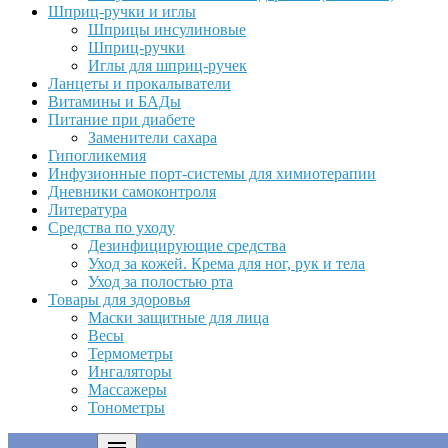
Шприц-ручки и иглы
Шприцы инсулиновые
Шприц-ручки
Иглы для шприц-ручек
Ланцеты и прокалыватели
Витамины и БАДы
Питание при диабете
Заменители сахара
Гипогликемия
Инфузионные порт-системы для химиотерапии
Дневники самоконтроля
Литература
Средства по уходу
Дезинфицирующие средства
Уход за кожей. Крема для ног, рук и тела
Уход за полостью рта
Товары для здоровья
Маски защитные для лица
Весы
Термометры
Ингаляторы
Массажеры
Тонометры