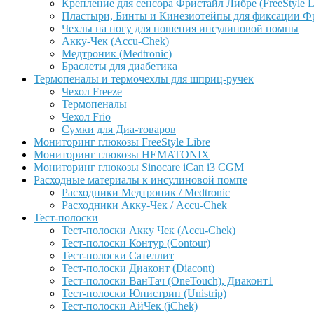
Крепление для сенсора Фристайл Либре (FreeStyle L
Пластыри, Бинты и Кинезиотейпы для фиксации Фрис
Чехлы на ногу для ношения инсулиновой помпы
Акку-Чек (Accu-Chek)
Медтроник (Medtronic)
Браслеты для диабетика
Термопеналы и термочехлы для шприц-ручек
Чехол Freeze
Термопеналы
Чехол Frio
Сумки для Диа-товаров
Мониторинг глюкозы FreeStyle Libre
Мониторинг глюкозы HEMATONIX
Мониторинг глюкозы Sinocare iCan i3 CGM
Расходные материалы к инсулиновой помпе
Расходники Медтроник / Medtronic
Расходники Акку-Чек / Accu-Chek
Тест-полоски
Тест-полоски Акку Чек (Accu-Chek)
Тест-полоски Контур (Contour)
Тест-полоски Сателлит
Тест-полоски Диаконт (Diacont)
Тест-полоски ВанТач (OneTouch), Диаконт1
Тест-полоски Юнистрип (Unistrip)
Тест-полоски АйЧек (iChek)