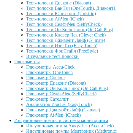
Тест-полоски Диаконт (Diacont)
Тест-полоски ВанТач (OneTouch), Диаконт1
Тест-полоски Юнистрип (Unistrip)
Тест-полоски АйЧек (iChek)
Тест-полоски СелфиЧек (SelfyCheck)
Тест-полоски Он Колл Плюс (On Call Plus)
Тест-полоски Клевер Чек (Clever Chek)
Тест-полоски Джимэйт Лайф (G- mate)
Тест-полоски Изи Тач (Easy Touch)
Тест-полоски ФриCтайл (FreeStyle)
Визуальные тест-полоски
Глюкометры
Глюкометры Accu-Сhek
Глюкометры OneTouch
Глюкометр Contour
Глюкометр Диаконт (Diacont)
Глюкометр Он Колл Плюс (On Call Plus)
Глюкометр СелфиЧек (SelfyCheck)
Глюкометр Сателлит
Анализатор ИзиТач (EasyTouch)
Глюкометр Джимэйт Лайф (G- mate)
Глюкометр АйЧек (iCheck)
Инсулиновые помпы и системы мониторинга
Инсулиновая помпа Акку-Чек (Accu-Chek)
Инсулиновые помпы Медтроник (Medtronic)