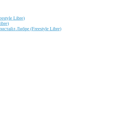
style Libre)
ibre)
тайл Либре (Freestyle Libre)