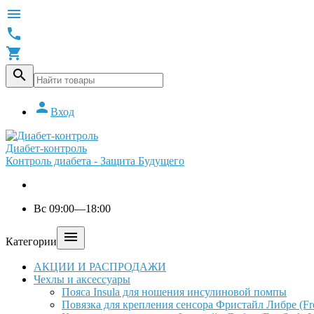





Вход
Диабет-контроль
Контроль диабета - Защита Будущего
Вс 09:00—18:00

Категории
АКЦИИ И РАСПРОДАЖИ
Чехлы и аксессуары
Пояса Insula для ношения инсулиновой помпы
Повязка для крепления сенсора Фристайл Либре (Free