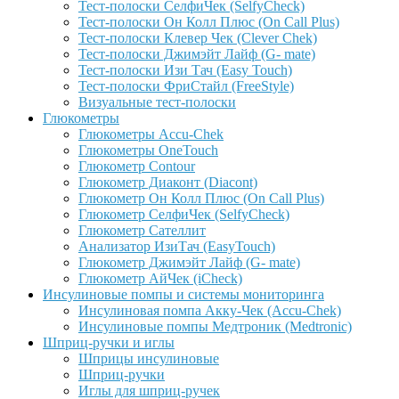
Тест-полоски СелфиЧек (SelfyCheck)
Тест-полоски Он Колл Плюс (On Call Plus)
Тест-полоски Клевер Чек (Clever Chek)
Тест-полоски Джимэйт Лайф (G- mate)
Тест-полоски Изи Тач (Easy Touch)
Тест-полоски ФриCтайл (FreeStyle)
Визуальные тест-полоски
Глюкометры
Глюкометры Accu-Сhek
Глюкометры OneTouch
Глюкометр Contour
Глюкометр Диаконт (Diacont)
Глюкометр Он Колл Плюс (On Call Plus)
Глюкометр СелфиЧек (SelfyCheck)
Глюкометр Сателлит
Анализатор ИзиТач (EasyTouch)
Глюкометр Джимэйт Лайф (G- mate)
Глюкометр АйЧек (iCheck)
Инсулиновые помпы и системы мониторинга
Инсулиновая помпа Акку-Чек (Accu-Chek)
Инсулиновые помпы Медтроник (Medtronic)
Шприц-ручки и иглы
Шприцы инсулиновые
Шприц-ручки
Иглы для шприц-ручек