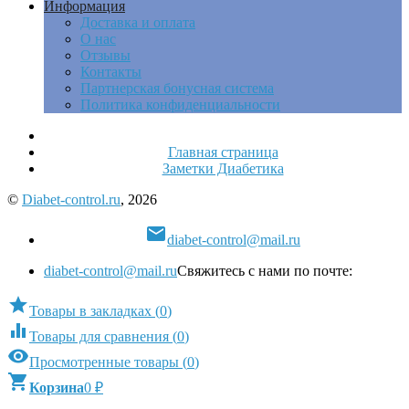
Информация
Доставка и оплата
О нас
Отзывы
Контакты
Партнерская бонусная система
Политика конфиденциальности
Главная страница
Заметки Диабетика
©
Diabet-control.ru
, 2026

diabet-control@mail.ru
diabet-control@mail.ru
Свяжитесь с нами по почте:

Товары в закладках
(
0
)

Товары для сравнения
(
0
)

Просмотренные товары
(
0
)

Корзина
0
₽