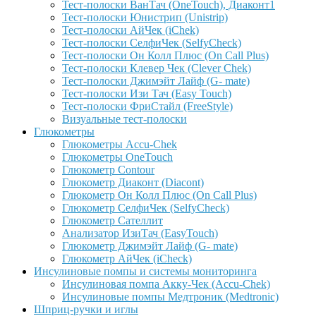
Тест-полоски ВанТач (OneTouch), Диаконт1
Тест-полоски Юнистрип (Unistrip)
Тест-полоски АйЧек (iChek)
Тест-полоски СелфиЧек (SelfyCheck)
Тест-полоски Он Колл Плюс (On Call Plus)
Тест-полоски Клевер Чек (Clever Chek)
Тест-полоски Джимэйт Лайф (G- mate)
Тест-полоски Изи Тач (Easy Touch)
Тест-полоски ФриCтайл (FreeStyle)
Визуальные тест-полоски
Глюкометры
Глюкометры Accu-Сhek
Глюкометры OneTouch
Глюкометр Contour
Глюкометр Диаконт (Diacont)
Глюкометр Он Колл Плюс (On Call Plus)
Глюкометр СелфиЧек (SelfyCheck)
Глюкометр Сателлит
Анализатор ИзиТач (EasyTouch)
Глюкометр Джимэйт Лайф (G- mate)
Глюкометр АйЧек (iCheck)
Инсулиновые помпы и системы мониторинга
Инсулиновая помпа Акку-Чек (Accu-Chek)
Инсулиновые помпы Медтроник (Medtronic)
Шприц-ручки и иглы