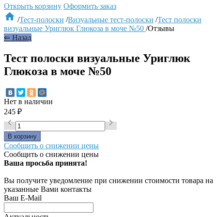
Открыть корзину
Оформить заказ

/
Тест-полоски
/
Визуальные тест-полоски
/
Тест полоски
визуальные Уриглюк Глюкоза в моче №50
/
Отзывы
⇐ Назад
Тест полоски визуальные Уриглюк
Глюкоза в моче №50
Нет в наличии
245
₽


Сообщить о снижении цены
Сообщить о снижении цены
Ваша просьба принята!
Вы получите уведомление при снижении стоимости товара на
указанные Вами контакты
Ваш E-Mail
Актуальность