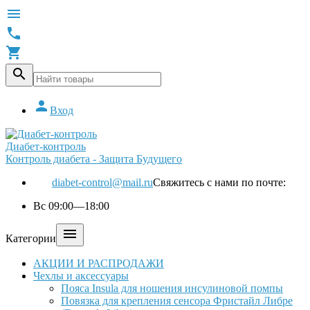





Вход
Диабет-контроль
Контроль диабета - Защита Будущего
diabet-control@mail.ru
Свяжитесь с нами по почте:
Вс 09:00—18:00

Категории
АКЦИИ И РАСПРОДАЖИ
Чехлы и аксессуары
Пояса Insula для ношения инсулиновой помпы
Повязка для крепления сенсора Фристайл Либре