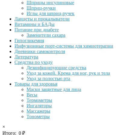
Шприцы инсулиновые
Шприц-ручки
Иглы для шприц-ручек
Ланцеты и прокалыватели
Витамины и БАДы
Питание при диабете
Заменители сахара
Гипогликемия
Инфузионные порт-системы для химиотерапии
Дневники самоконтроля
Литература
Средства по уходу
Дезинфицирующие средства
Уход за кожей. Крема для ног, рук и тела
Уход за полостью рта
Товары для здоровья
Маски защитные для лица
Весы
Термометры
Ингаляторы
Массажеры
Тонометры
×
Итого:
0
₽