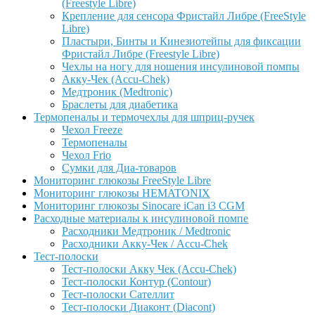
(Freestyle Libre)
Крепление для сенсора Фристайл Либре (FreeStyle
Libre)
Пластыри, Бинты и Кинезиотейпы для фиксации
Фристайл Либре (Freestyle Libre)
Чехлы на ногу для ношения инсулиновой помпы
Акку-Чек (Accu-Chek)
Медтроник (Medtronic)
Браслеты для диабетика
Термопеналы и термочехлы для шприц-ручек
Чехол Freeze
Термопеналы
Чехол Frio
Сумки для Диа-товаров
Мониторинг глюкозы FreeStyle Libre
Мониторинг глюкозы HEMATONIX
Мониторинг глюкозы Sinocare iCan i3 CGM
Расходные материалы к инсулиновой помпе
Расходники Медтроник / Medtronic
Расходники Акку-Чек / Accu-Chek
Тест-полоски
Тест-полоски Акку Чек (Accu-Chek)
Тест-полоски Контур (Contour)
Тест-полоски Сателлит
Тест-полоски Диаконт (Diacont)