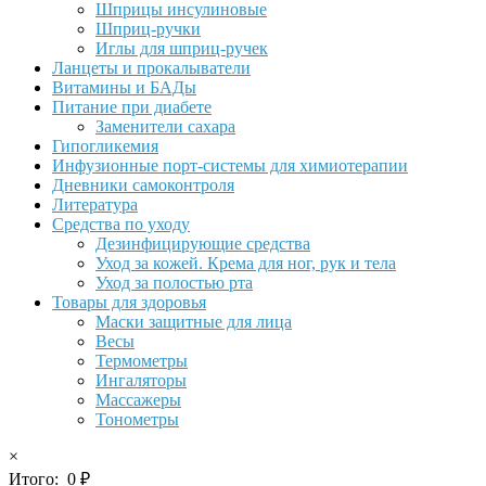
Шприцы инсулиновые
Шприц-ручки
Иглы для шприц-ручек
Ланцеты и прокалыватели
Витамины и БАДы
Питание при диабете
Заменители сахара
Гипогликемия
Инфузионные порт-системы для химиотерапии
Дневники самоконтроля
Литература
Средства по уходу
Дезинфицирующие средства
Уход за кожей. Крема для ног, рук и тела
Уход за полостью рта
Товары для здоровья
Маски защитные для лица
Весы
Термометры
Ингаляторы
Массажеры
Тонометры
×
Итого:
0
₽