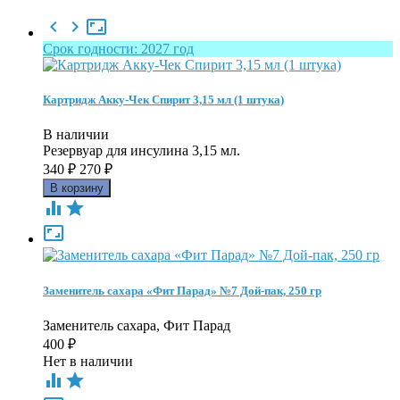



Срок годности: 2027 год
Картридж Акку-Чек Спирит 3,15 мл (1 штука)
В наличии
Резервуар для инсулина 3,15 мл.
340
₽
270
₽



Заменитель сахара «Фит Парад» №7 Дой-пак, 250 гр
Заменитель сахара, Фит Парад
400
₽
Нет в наличии

