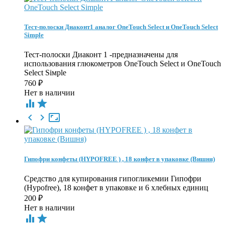
Тест-полоски Диаконт1 аналог OneTouch Select и OneTouch Select
Simple
Тест-полоски Диаконт 1 -предназначены для
использования глюкометров OneTouch Select и OneTouch
Select Siмple
760
₽
Нет в наличии





Гипофри конфеты (HYPOFREE ) , 18 конфет в упаковке (Вишня)
Средство для купирования гипогликемии Гипофри
(Hypofree), 18 конфет в упаковке и 6 хлебных единиц
200
₽
Нет в наличии

