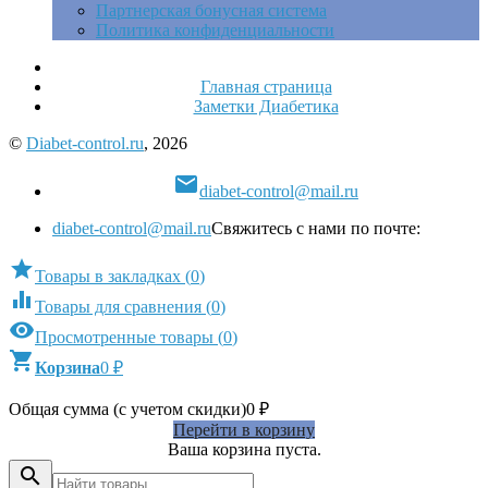
Партнерская бонусная система
Политика конфиденциальности
Главная страница
Заметки Диабетика
©
Diabet-control.ru
, 2026

diabet-control@mail.ru
diabet-control@mail.ru
Свяжитесь с нами по почте:

Товары в закладках
(
0
)

Товары для сравнения
(
0
)

Просмотренные товары
(
0
)

Корзина
0
₽
Общая сумма (с учетом скидки)
0
₽
Перейти в корзину
Ваша корзина пуста.
