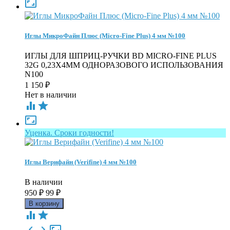

Иглы МикроФайн Плюс (Micro-Fine Plus) 4 мм №100
ИГЛЫ ДЛЯ ШПРИЦ-РУЧКИ BD MICRO-FINE PLUS
32G 0,23Х4ММ ОДНОРАЗОВОГО ИСПОЛЬЗОВАНИЯ
N100
1 150
₽
Нет в наличии



Уценка. Сроки годности!
Иглы Верифайн (Verifine) 4 мм №100
В наличии
950
₽
99
₽




