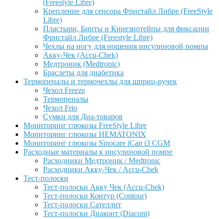
(Freestyle Libre)
Крепление для сенсора Фристайл Либре (FreeStyle
Libre)
Пластыри, Бинты и Кинезиотейпы для фиксации
Фристайл Либре (Freestyle Libre)
Чехлы на ногу для ношения инсулиновой помпы
Акку-Чек (Accu-Chek)
Медтроник (Medtronic)
Браслеты для диабетика
Термопеналы и термочехлы для шприц-ручек
Чехол Freeze
Термопеналы
Чехол Frio
Сумки для Диа-товаров
Мониторинг глюкозы FreeStyle Libre
Мониторинг глюкозы HEMATONIX
Мониторинг глюкозы Sinocare iCan i3 CGM
Расходные материалы к инсулиновой помпе
Расходники Медтроник / Medtronic
Расходники Акку-Чек / Accu-Chek
Тест-полоски
Тест-полоски Акку Чек (Accu-Chek)
Тест-полоски Контур (Contour)
Тест-полоски Сателлит
Тест-полоски Диаконт (Diacont)