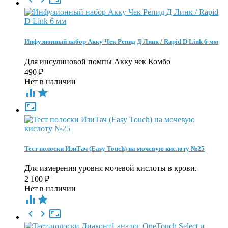
Инфузионный набор Акку Чек Репид Д Линк / Rapid D Link 6 мм
Для инсулиновой помпы Акку чек Комбо
490
₽
Нет в наличии



Тест полоски ИзиТач (Easy Touch) на мочевую кислоту №25
Для измерения уровня мочевой кислоты в крови.
2 100
₽
Нет в наличии




