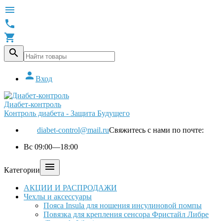





Вход
Диабет-контроль
Контроль диабета - Защита Будущего
diabet-control@mail.ru
Свяжитесь с нами по почте:
Вс 09:00—18:00

Категории
АКЦИИ И РАСПРОДАЖИ
Чехлы и аксессуары
Пояса Insula для ношения инсулиновой помпы
Повязка для крепления сенсора Фристайл Либре