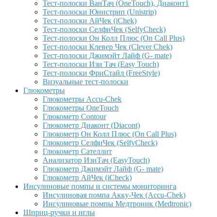
Тест-полоски ВанТач (OneTouch), Диаконт1
Тест-полоски Юнистрип (Unistrip)
Тест-полоски АйЧек (iChek)
Тест-полоски СелфиЧек (SelfyCheck)
Тест-полоски Он Колл Плюс (On Call Plus)
Тест-полоски Клевер Чек (Clever Chek)
Тест-полоски Джимэйт Лайф (G- mate)
Тест-полоски Изи Тач (Easy Touch)
Тест-полоски ФриCтайл (FreeStyle)
Визуальные тест-полоски
Глюкометры
Глюкометры Accu-Сhek
Глюкометры OneTouch
Глюкометр Contour
Глюкометр Диаконт (Diacont)
Глюкометр Он Колл Плюс (On Call Plus)
Глюкометр СелфиЧек (SelfyCheck)
Глюкометр Сателлит
Анализатор ИзиТач (EasyTouch)
Глюкометр Джимэйт Лайф (G- mate)
Глюкометр АйЧек (iCheck)
Инсулиновые помпы и системы мониторинга
Инсулиновая помпа Акку-Чек (Accu-Chek)
Инсулиновые помпы Медтроник (Medtronic)
Шприц-ручки и иглы