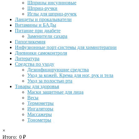
Шприцы инсулиновые
Шприц-ручки
Иглы для шприц-ручек
Ланцеты и прокалыватели
Витамины и БАДы
Питание при диабете
Заменители сахара
Гипогликемия
Инфузионные порт-системы для химиотерапии
Дневники самоконтроля
Литература
Средства по уходу
Дезинфицирующие средства
Уход за кожей. Крема для ног, рук и тела
Уход за полостью рта
Товары для здоровья
Маски защитные для лица
Весы
Термометры
Ингаляторы
Массажеры
Тонометры
×
Итого:
0
₽