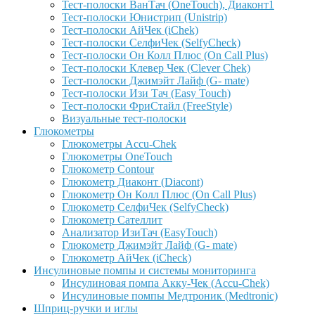
Тест-полоски ВанТач (OneTouch), Диаконт1
Тест-полоски Юнистрип (Unistrip)
Тест-полоски АйЧек (iChek)
Тест-полоски СелфиЧек (SelfyCheck)
Тест-полоски Он Колл Плюс (On Call Plus)
Тест-полоски Клевер Чек (Clever Chek)
Тест-полоски Джимэйт Лайф (G- mate)
Тест-полоски Изи Тач (Easy Touch)
Тест-полоски ФриCтайл (FreeStyle)
Визуальные тест-полоски
Глюкометры
Глюкометры Accu-Сhek
Глюкометры OneTouch
Глюкометр Contour
Глюкометр Диаконт (Diacont)
Глюкометр Он Колл Плюс (On Call Plus)
Глюкометр СелфиЧек (SelfyCheck)
Глюкометр Сателлит
Анализатор ИзиТач (EasyTouch)
Глюкометр Джимэйт Лайф (G- mate)
Глюкометр АйЧек (iCheck)
Инсулиновые помпы и системы мониторинга
Инсулиновая помпа Акку-Чек (Accu-Chek)
Инсулиновые помпы Медтроник (Medtronic)
Шприц-ручки и иглы