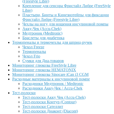
(Freestyle Libre)
Крепление для сенсора Фристайл Либре (FreeStyle
Libre)
Пластыри, Бинты и Кинезиотейпы для фиксации
Фристайл Либре (Freestyle Libre)
Чехлы на ногу для ношения инсулиновой помпы
Акку-Чек (Accu-Chek)
Медтроник (Medtronic)
Браслеты для диабетика
Термопеналы и термочехлы для шприц-ручек
Чехол Freeze
Термопеналы
Чехол Frio
Сумки для Диа-товаров
Мониторинг глюкозы FreeStyle Libre
Мониторинг глюкозы HEMATONIX
Мониторинг глюкозы Sinocare iCan i3 CGM
Расходные материалы к инсулиновой помпе
Расходники Медтроник / Medtronic
Расходники Акку-Чек / Accu-Chek
Тест-полоски
Тест-полоски Акку Чек (Accu-Chek)
Тест-полоски Контур (Contour)
Тест-полоски Сателлит
Тест-полоски Диаконт (Diacont)