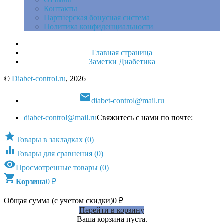
Контакты
Партнерская бонусная система
Политика конфиденциальности
Главная страница
Заметки Диабетика
©
Diabet-control.ru
, 2026

diabet-control@mail.ru
diabet-control@mail.ru
Свяжитесь с нами по почте:

Товары в закладках
(
0
)

Товары для сравнения
(
0
)

Просмотренные товары
(
0
)

Корзина
0
₽
Общая сумма (с учетом скидки)
0
₽
Перейти в корзину
Ваша корзина пуста.