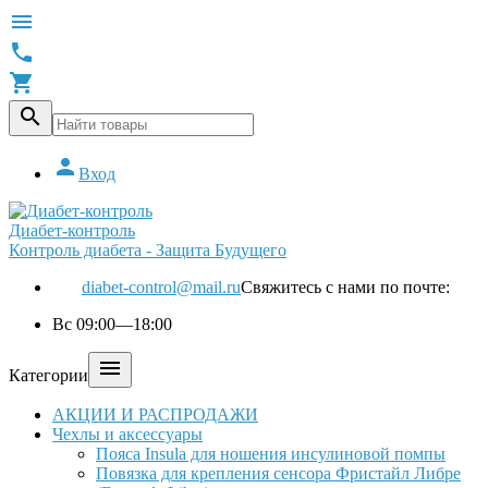





Вход
Диабет-контроль
Контроль диабета - Защита Будущего
diabet-control@mail.ru
Свяжитесь с нами по почте:
Вс 09:00—18:00

Категории
АКЦИИ И РАСПРОДАЖИ
Чехлы и аксессуары
Пояса Insula для ношения инсулиновой помпы
Повязка для крепления сенсора Фристайл Либре