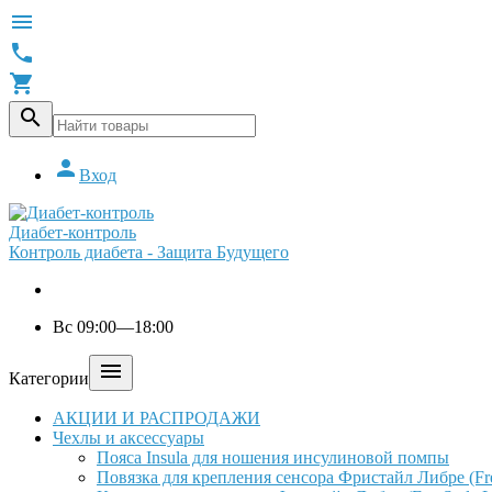





Вход
Диабет-контроль
Контроль диабета - Защита Будущего
Вс 09:00—18:00

Категории
АКЦИИ И РАСПРОДАЖИ
Чехлы и аксессуары
Пояса Insula для ношения инсулиновой помпы
Повязка для крепления сенсора Фристайл Либре (Free