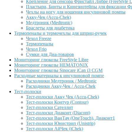
Крепление для сенсора Фристайл Либре (FreeStyle L
Пластыри, Бинты и Кинезиотейпы для фиксации Фрис
Чехлы на ногу для ношения инсулиновой помпы
Акку-Чек (Accu-Chek)
Медтроник (Medtronic)
Браслеты для диабетика
Термопеналы и термочехлы для шприц-ручек
Чехол Freeze
Термопеналы
Чехол Frio
Сумки для Диа-товаров
Мониторинг глюкозы FreeStyle Libre
Мониторинг глюкозы HEMATONIX
Мониторинг глюкозы Sinocare iCan i3 CGM
Расходные материалы к инсулиновой помпе
Расходники Медтроник / Medtronic
Расходники Акку-Чек / Accu-Chek
Тест-полоски
Тест-полоски Акку Чек (Accu-Chek)
Тест-полоски Контур (Contour)
Тест-полоски Сателлит
Тест-полоски Диаконт (Diacont)
Тест-полоски ВанТач (OneTouch), Диаконт1
Тест-полоски Юнистрип (Unistrip)
Тест-полоски АйЧек (iChek)