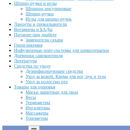
Шприц-ручки и иглы
Шприцы инсулиновые
Шприц-ручки
Иглы для шприц-ручек
Ланцеты и прокалыватели
Витамины и БАДы
Питание при диабете
Заменители сахара
Гипогликемия
Инфузионные порт-системы для химиотерапии
Дневники самоконтроля
Литература
Средства по уходу
Дезинфицирующие средства
Уход за кожей. Крема для ног, рук и тела
Уход за полостью рта
Товары для здоровья
Маски защитные для лица
Весы
Термометры
Ингаляторы
Массажеры
Тонометры