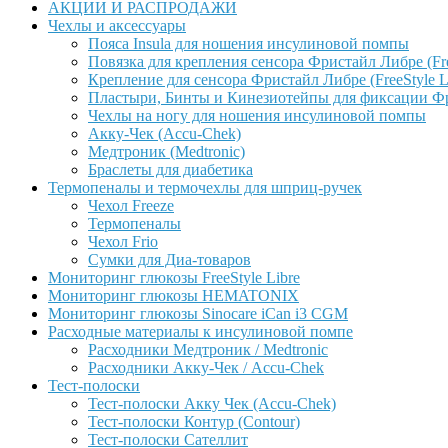
АКЦИИ И РАСПРОДАЖИ
Чехлы и аксессуары
Пояса Insula для ношения инсулиновой помпы
Повязка для крепления сенсора Фристайл Либре (Free
Крепление для сенсора Фристайл Либре (FreeStyle L
Пластыри, Бинты и Кинезиотейпы для фиксации Фрис
Чехлы на ногу для ношения инсулиновой помпы
Акку-Чек (Accu-Chek)
Медтроник (Medtronic)
Браслеты для диабетика
Термопеналы и термочехлы для шприц-ручек
Чехол Freeze
Термопеналы
Чехол Frio
Сумки для Диа-товаров
Мониторинг глюкозы FreeStyle Libre
Мониторинг глюкозы HEMATONIX
Мониторинг глюкозы Sinocare iCan i3 CGM
Расходные материалы к инсулиновой помпе
Расходники Медтроник / Medtronic
Расходники Акку-Чек / Accu-Chek
Тест-полоски
Тест-полоски Акку Чек (Accu-Chek)
Тест-полоски Контур (Contour)
Тест-полоски Сателлит