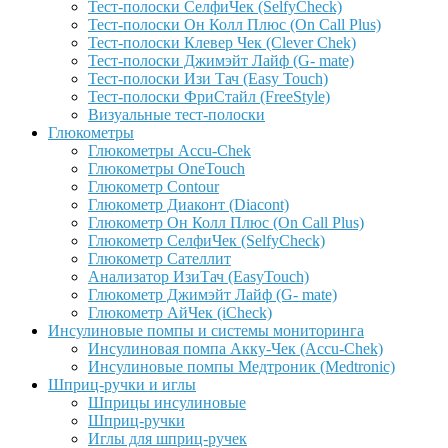
Тест-полоски СелфиЧек (SelfyCheck)
Тест-полоски Он Колл Плюс (On Call Plus)
Тест-полоски Клевер Чек (Clever Chek)
Тест-полоски Джимэйт Лайф (G- mate)
Тест-полоски Изи Тач (Easy Touch)
Тест-полоски ФриCтайл (FreeStyle)
Визуальные тест-полоски
Глюкометры
Глюкометры Accu-Сhek
Глюкометры OneTouch
Глюкометр Contour
Глюкометр Диаконт (Diacont)
Глюкометр Он Колл Плюс (On Call Plus)
Глюкометр СелфиЧек (SelfyCheck)
Глюкометр Сателлит
Анализатор ИзиТач (EasyTouch)
Глюкометр Джимэйт Лайф (G- mate)
Глюкометр АйЧек (iCheck)
Инсулиновые помпы и системы мониторинга
Инсулиновая помпа Акку-Чек (Accu-Chek)
Инсулиновые помпы Медтроник (Medtronic)
Шприц-ручки и иглы
Шприцы инсулиновые
Шприц-ручки
Иглы для шприц-ручек