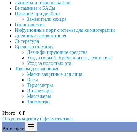
Ланцеты и прокалыватели
Витамины и БАДы
Питание при диабете
Заменители сахара
Гипогликемия
Инфузионные порт-системы для химиотерапии
Дневники самоконтроля
Литература
Средства по уходу
Дезинфицирующие средства
Уход за кожей. Крема для ног, рук и тела
Уход за полостью рта
Товары для здоровья
Маски защитные для лица
Весы
Термометры
Ингаляторы
Массажеры
Тонометры
Итого:
0
₽
Открыть корзину
Оформить заказ

Категории