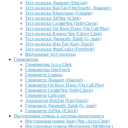
Тест-полоски Диаконт (Diacont)
Тест-полоски ВанТач (OneTouch), Диаконт1
Тест-полоски Юнистрип (Unistrip)
Тест-полоски АйЧек (iChek)
Тест-полоски СелфиЧек (SelfyCheck)
Тест-полоски Он Колл Плюс (On Call Plus)
Тест-полоски Клевер Чек (Clever Chek)
Тест-полоски Джимэйт Лайф (G- mate)
Тест-полоски Изи Тач (Easy Touch)
Тест-полоски ФриCтайл (FreeStyle)
Визуальные тест-полоски
Глюкометры
Глюкометры Accu-Сhek
Глюкометры OneTouch
Глюкометр Contour
Глюкометр Диаконт (Diacont)
Глюкометр Он Колл Плюс (On Call Plus)
Глюкометр СелфиЧек (SelfyCheck)
Глюкометр Сателлит
Анализатор ИзиТач (EasyTouch)
Глюкометр Джимэйт Лайф (G- mate)
Глюкометр АйЧек (iCheck)
Инсулиновые помпы и системы мониторинга
Инсулиновая помпа Акку-Чек (Accu-Chek)
Инсулиновые помпы Медтроник (Medtronic)