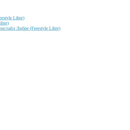
style Libre)
ibre)
тайл Либре (Freestyle Libre)