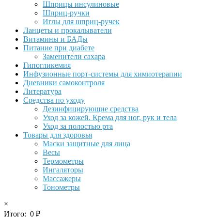
Шприцы инсулиновые
Шприц-ручки
Иглы для шприц-ручек
Ланцеты и прокалыватели
Витамины и БАДы
Питание при диабете
Заменители сахара
Гипогликемия
Инфузионные порт-системы для химиотерапии
Дневники самоконтроля
Литература
Средства по уходу
Дезинфицирующие средства
Уход за кожей. Крема для ног, рук и тела
Уход за полостью рта
Товары для здоровья
Маски защитные для лица
Весы
Термометры
Ингаляторы
Массажеры
Тонометры
×
Итого:
0
₽