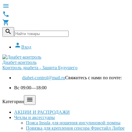





Вход
Диабет-контроль
Контроль диабета - Защита Будущего
diabet-control@mail.ru
Свяжитесь с нами по почте:
Вс 09:00—18:00

Категории
АКЦИИ И РАСПРОДАЖИ
Чехлы и аксессуары
Пояса Insula для ношения инсулиновой помпы
Повязка для крепления сенсора Фристайл Либре