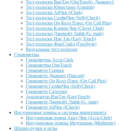
Тест-полоски ВанТач (OneTouch), Диаконт1
Тест-полоски Юнистрип (Unistrip)
Тест-полоски АйЧек (iChek)
Тест-полоски СелфиЧек (SelfyCheck)
Тест-полоски Он Колл Плюс (On Call Plus)
Тест-полоски Клевер Чек (Clever Chek)
Тест-полоски Джимэйт Лайф (G- mate)
Тест-полоски Изи Тач (Easy Touch)
Тест-полоски ФриCтайл (FreeStyle)
Визуальные тест-полоски
Глюкометры
Глюкометры Accu-Сhek
Глюкометры OneTouch
Глюкометр Contour
Глюкометр Диаконт (Diacont)
Глюкометр Он Колл Плюс (On Call Plus)
Глюкометр СелфиЧек (SelfyCheck)
Глюкометр Сателлит
Анализатор ИзиТач (EasyTouch)
Глюкометр Джимэйт Лайф (G- mate)
Глюкометр АйЧек (iCheck)
Инсулиновые помпы и системы мониторинга
Инсулиновая помпа Акку-Чек (Accu-Chek)
Инсулиновые помпы Медтроник (Medtronic)
Шприц-ручки и иглы