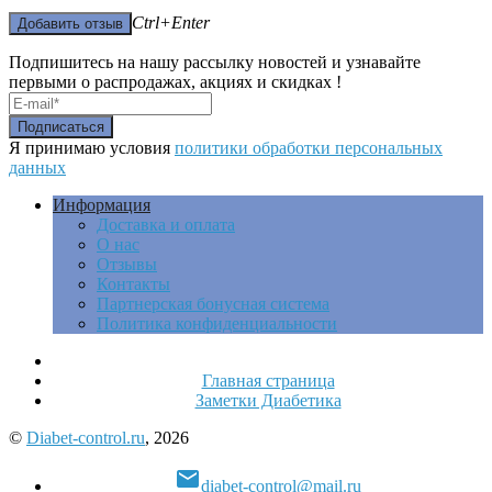
Ctrl+Enter
Подпишитесь на нашу рассылку новостей и узнавайте
первыми о распродажах, акциях и скидках !
Я принимаю условия
политики обработки персональных
данных
Информация
Доставка и оплата
О нас
Отзывы
Контакты
Партнерская бонусная система
Политика конфиденциальности
Главная страница
Заметки Диабетика
©
Diabet-control.ru
, 2026

diabet-control@mail.ru