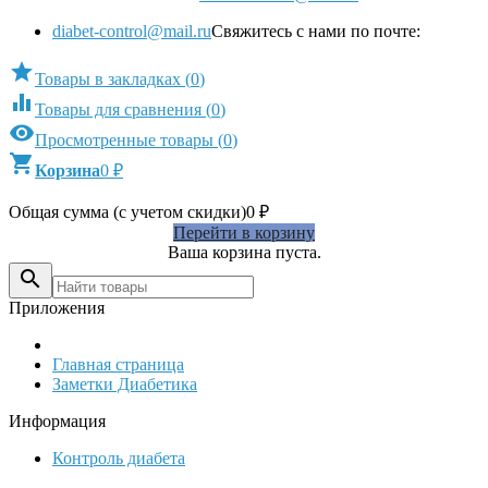
diabet-control@mail.ru
Свяжитесь с нами по почте:

Товары в закладках
(
0
)

Товары для сравнения
(
0
)

Просмотренные товары
(
0
)

Корзина
0
₽
Общая сумма (с учетом скидки)
0
₽
Перейти в корзину
Ваша корзина пуста.

Приложения
Главная страница
Заметки Диабетика
Информация
Контроль диабета