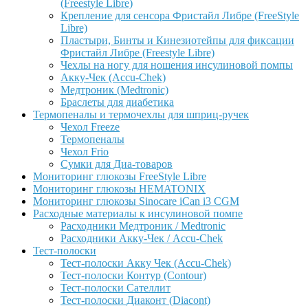
(Freestyle Libre)
Крепление для сенсора Фристайл Либре (FreeStyle
Libre)
Пластыри, Бинты и Кинезиотейпы для фиксации
Фристайл Либре (Freestyle Libre)
Чехлы на ногу для ношения инсулиновой помпы
Акку-Чек (Accu-Chek)
Медтроник (Medtronic)
Браслеты для диабетика
Термопеналы и термочехлы для шприц-ручек
Чехол Freeze
Термопеналы
Чехол Frio
Сумки для Диа-товаров
Мониторинг глюкозы FreeStyle Libre
Мониторинг глюкозы HEMATONIX
Мониторинг глюкозы Sinocare iCan i3 CGM
Расходные материалы к инсулиновой помпе
Расходники Медтроник / Medtronic
Расходники Акку-Чек / Accu-Chek
Тест-полоски
Тест-полоски Акку Чек (Accu-Chek)
Тест-полоски Контур (Contour)
Тест-полоски Сателлит
Тест-полоски Диаконт (Diacont)