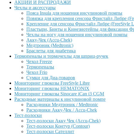
АКЦИИ И РАСПРОДАЖИ
Чехлы и аксессуары
Пояса Insula для ношения инсулиновой помпы
Повязка для крепления сенсора Фристайл Либре (Free
Крепление для сенсора Фристайл Либре (FreeStyle L
Пластыри, Бинты и Кинезиотейпы для фиксации Фрис
Чехлы на ногу для ношения инсулиновой помпы
Акку-Чек (Accu-Chek)
Медтроник (Medtronic)
Браслеты для диабетика
Термопеналы и термочехлы для шприц-ручек
Чехол Freeze
Термопеналы
Чехол Frio
Сумки для Диа-товаров
Мониторинг глюкозы FreeStyle Libre
Мониторинг глюкозы HEMATONIX
Мониторинг глюкозы Sinocare iCan i3 CGM
Расходные материалы к инсулиновой помпе
Расходники Медтроник / Medtronic
Расходники Акку-Чек / Accu-Chek
Тест-полоски
Тест-полоски Акку Чек (Accu-Chek)
Тест-полоски Контур (Contour)
Тест-полоски Сателлит