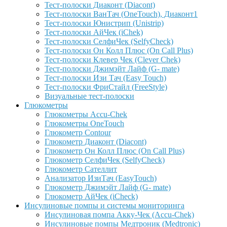
Тест-полоски Диаконт (Diacont)
Тест-полоски ВанТач (OneTouch), Диаконт1
Тест-полоски Юнистрип (Unistrip)
Тест-полоски АйЧек (iChek)
Тест-полоски СелфиЧек (SelfyCheck)
Тест-полоски Он Колл Плюс (On Call Plus)
Тест-полоски Клевер Чек (Clever Chek)
Тест-полоски Джимэйт Лайф (G- mate)
Тест-полоски Изи Тач (Easy Touch)
Тест-полоски ФриCтайл (FreeStyle)
Визуальные тест-полоски
Глюкометры
Глюкометры Accu-Сhek
Глюкометры OneTouch
Глюкометр Contour
Глюкометр Диаконт (Diacont)
Глюкометр Он Колл Плюс (On Call Plus)
Глюкометр СелфиЧек (SelfyCheck)
Глюкометр Сателлит
Анализатор ИзиТач (EasyTouch)
Глюкометр Джимэйт Лайф (G- mate)
Глюкометр АйЧек (iCheck)
Инсулиновые помпы и системы мониторинга
Инсулиновая помпа Акку-Чек (Accu-Chek)
Инсулиновые помпы Медтроник (Medtronic)