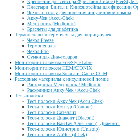
Крепление для сенсора Фристайл Либре (FreeStyle L
Пластыри, Бинты и Кинезиотейпы для фиксации Фрис
Чехлы на ногу для ношения инсулиновой помпы
Акку-Чек (Accu-Chek)
Медтроник (Medtronic)
Браслеты для диабетика
Термопеналы и термочехлы для шприц-ручек
Чехол Freeze
Термопеналы
Чехол Frio
Сумки для Диа-товаров
Мониторинг глюкозы FreeStyle Libre
Мониторинг глюкозы HEMATONIX
Мониторинг глюкозы Sinocare iCan i3 CGM
Расходные материалы к инсулиновой помпе
Расходники Медтроник / Medtronic
Расходники Акку-Чек / Accu-Chek
Тест-полоски
Тест-полоски Акку Чек (Accu-Chek)
Тест-полоски Контур (Contour)
Тест-полоски Сателлит
Тест-полоски Диаконт (Diacont)
Тест-полоски ВанТач (OneTouch), Диаконт1
Тест-полоски Юнистрип (Unistrip)
Тест-полоски АйЧек (iChek)