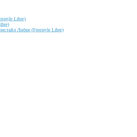
style Libre)
ibre)
тайл Либре (Freestyle Libre)