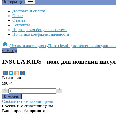

Информация
Доставка и оплата
О нас
Отзывы
Контакты
Партнерская бонусная система
Политика конфиденциальности

/
Чехлы и аксессуары
/
Пояса Insula для ношения инсулинов
⇐ Назад
INSULA KIDS - пояс для ношения инсу
В наличии
590
₽


Сообщить о снижении цены
Сообщить о снижении цены
Ваша просьба принята!