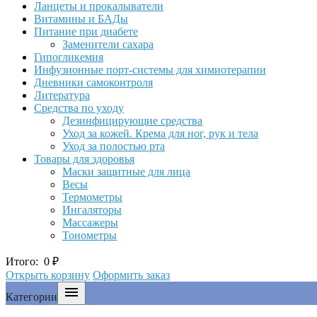
Ланцеты и прокалыватели
Витамины и БАДы
Питание при диабете
Заменители сахара
Гипогликемия
Инфузионные порт-системы для химиотерапии
Дневники самоконтроля
Литература
Средства по уходу
Дезинфицирующие средства
Уход за кожей. Крема для ног, рук и тела
Уход за полостью рта
Товары для здоровья
Маски защитные для лица
Весы
Термометры
Ингаляторы
Массажеры
Тонометры
Итого:
0
₽
Открыть корзину
Оформить заказ

Категории