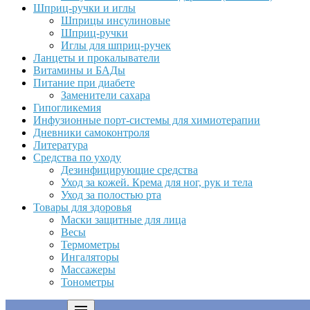
Шприц-ручки и иглы
Шприцы инсулиновые
Шприц-ручки
Иглы для шприц-ручек
Ланцеты и прокалыватели
Витамины и БАДы
Питание при диабете
Заменители сахара
Гипогликемия
Инфузионные порт-системы для химиотерапии
Дневники самоконтроля
Литература
Средства по уходу
Дезинфицирующие средства
Уход за кожей. Крема для ног, рук и тела
Уход за полостью рта
Товары для здоровья
Маски защитные для лица
Весы
Термометры
Ингаляторы
Массажеры
Тонометры