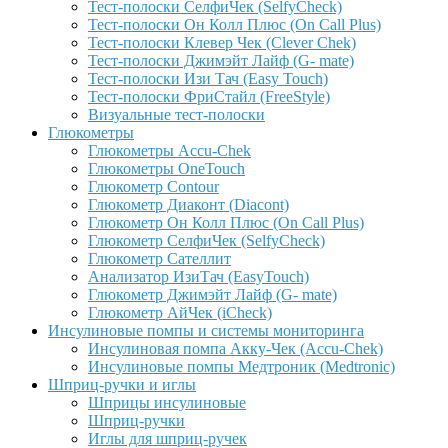
Тест-полоски СелфиЧек (SelfyCheck)
Тест-полоски Он Колл Плюс (On Call Plus)
Тест-полоски Клевер Чек (Clever Chek)
Тест-полоски Джимэйт Лайф (G- mate)
Тест-полоски Изи Тач (Easy Touch)
Тест-полоски ФриCтайл (FreeStyle)
Визуальные тест-полоски
Глюкометры
Глюкометры Accu-Сhek
Глюкометры OneTouch
Глюкометр Contour
Глюкометр Диаконт (Diacont)
Глюкометр Он Колл Плюс (On Call Plus)
Глюкометр СелфиЧек (SelfyCheck)
Глюкометр Сателлит
Анализатор ИзиТач (EasyTouch)
Глюкометр Джимэйт Лайф (G- mate)
Глюкометр АйЧек (iCheck)
Инсулиновые помпы и системы мониторинга
Инсулиновая помпа Акку-Чек (Accu-Chek)
Инсулиновые помпы Медтроник (Medtronic)
Шприц-ручки и иглы
Шприцы инсулиновые
Шприц-ручки
Иглы для шприц-ручек