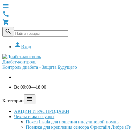





Вход
Диабет-контроль
Контроль диабета - Защита Будущего
Вс 09:00—18:00

Категории
АКЦИИ И РАСПРОДАЖИ
Чехлы и аксессуары
Пояса Insula для ношения инсулиновой помпы
Повязка для крепления сенсора Фристайл Либре (Free