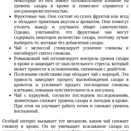
Некоторые из них имеют положительное влияние на
уровень сахара в крови и помогают справится с
инсулинорезистентностью.
Фруктовые чаи. Они состоят из сухих фруктов или ягод
и обладают приятным вкусом и ароматом. Они помогут
утолить жажду и улучшить общее самочувствие.
Однако, учитывайте, что фруктовые чаи могут
содержать некоторое количество сахара, поэтому лучше
выбирать те, которые без добавления сахара.
Чай с мелиссой стимулирует усвоение глюкозы и
ингибирует синтез глюкозы.
Ромашковый чай оптимизирует контроль уровня сахара
в крови и защищает от окислительного стресса, который
может привести к осложнениям, связанным с диабетом.
Полезными свойствами еще обладает чай с корицей. Эта
пряность замедляет процесс высвобождения сахара в
кровоток и усиливает процесс поглощения глюкозы
клетками, повышая чувствительность к инсулину.
Чай с куркумой, согласно последним исследованиям,
значительно снижает уровень сахара и липидов в крови.
При этом он улучшает работу почек и снижает уровень
воспалений.
Особый интерес вызывает тот механизм, каким чай снижает
глюкозу в крови. Он не уменьшает всасывание сахара из