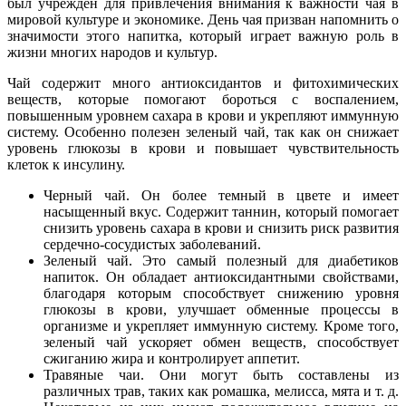
был учреждён для привлечения внимания к важности чая в
мировой культуре и экономике. День чая призван напомнить о
значимости этого напитка, который играет важную роль в
жизни многих народов и культур.
Чай содержит много антиоксидантов и фитохимических
веществ, которые помогают бороться с воспалением,
повышенным уровнем сахара в крови и укрепляют иммунную
систему. Особенно полезен зеленый чай, так как он снижает
уровень глюкозы в крови и повышает чувствительность
клеток к инсулину.
Черный чай. Он более темный в цвете и имеет
насыщенный вкус. Содержит таннин, который помогает
снизить уровень сахара в крови и снизить риск развития
сердечно-сосудистых заболеваний.
Зеленый чай. Это самый полезный для диабетиков
напиток. Он обладает антиоксидантными свойствами,
благодаря которым способствует снижению уровня
глюкозы в крови, улучшает обменные процессы в
организме и укрепляет иммунную систему. Кроме того,
зеленый чай ускоряет обмен веществ, способствует
сжиганию жира и контролирует аппетит.
Травяные чаи. Они могут быть составлены из
различных трав, таких как ромашка, мелисса, мята и т. д.