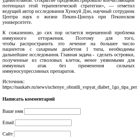
удивительной. Открытие продемонстрировало впечатляющий
потенциал этой терапевтической стратегии», — отметил
ведущий автор исследования Хункуй Дэн, научный сотрудник
Центра наук о жизни Пекин-Цинхуа при Пекинском
университете.
К сожалению, до сих пор остается нерешенной проблема
иммунного отторжения. Поэтому для того,
чтобы распространить это лечение на большее число
пациентов с сахарным диабетом 1 типа, необходимы
дальнейшие исследования. Главная задача - сделать островки,
полученные из стволовых клеток, менее уязвимыми для
иммунных атак без применения сильных
иммуносупрессивных препаратов.
Источник:
https://naukatv.ru/news/uchenye_obratili_vspyat_diabet_1go_tipa_
Написать комментарий
Ваше имя
Email
Сайт