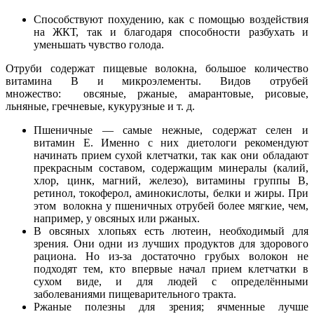
Способствуют похудению, как с помощью воздействия
на ЖКТ, так и благодаря способности разбухать и
уменьшать чувство голода.
Отруби содержат пищевые волокна, большое количество
витамина В и микроэлементы. Видов отрубей
множество: овсяные, ржаные, амарантовые, рисовые,
льняные, гречневые, кукурузные и т. д.
Пшеничные — самые нежные, содержат селен и
витамин Е. Именно с них диетологи рекомендуют
начинать прием сухой клетчатки, так как они обладают
прекрасным составом, содержащим минералы (калий,
хлор, цинк, магний, железо), витамины группы B,
ретинол, токоферол, аминокислоты, белки и жиры. При
этом волокна у пшеничных отрубей более мягкие, чем,
например, у овсяных или ржаных.
В овсяных хлопьях есть лютеин, необходимый для
зрения. Они одни из лучших продуктов для здорового
рациона. Но из-за достаточно грубых волокон не
подходят тем, кто впервые начал прием клетчатки в
сухом виде, и для людей с определёнными
заболеваниями пищеварительного тракта.
Ржаные полезны для зрения; ячменные лучше