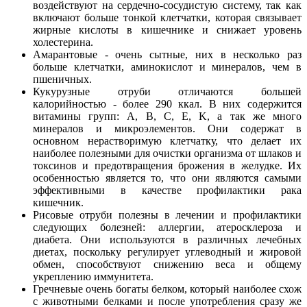
воздействуют на сердечно-сосудистую систему, так как
включают больше тонкой клетчатки, которая связывает
жирные кислоты в кишечнике и снижает уровень
холестерина.
Амарантовые - очень сытные, них в несколько раз
больше клетчатки, аминокислот и минералов, чем в
пшеничных.
Кукурузные отруби отличаются большей
калорийностью - более 290 ккал. В них содержится
витамины групп: A, B, C, E, K, а так же много
минералов и микроэлементов. Они содержат в
основном нерастворимую клетчатку, что делает их
наиболее полезными для очистки организма от шлаков и
токсинов и предотвращения брожения в желудке. Их
особенностью является то, что они являются самыми
эффективными в качестве профилактики рака
кишечник.
Рисовые отруби полезны в лечении и профилактики
следующих болезней: аллергии, атеросклероза и
диабета. Они используются в различных лечебных
диетах, поскольку регулирует углеводный и жировой
обмен, способствуют снижению веса и общему
укреплению иммунитета.
Гречневые очень богаты белком, который наиболее схож
с животными белками и после употребления сразу же