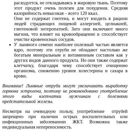
расходуется, не откладываясь в жировую ткань. Поэтому
этот продукт очень полезен для похудения. Средняя
калорийность невысокая – всего 120 ккал.
Они не содержат глютена, и могут входить в рацион
людей страдающих пищевой аллергией, целиакией,
глютеновой энтеропатией. Зато они включают много
магния, что влияет на кровообращение и способствует
очистке кровеносных сосудов.
У льняного семени наиболее полезный частью является
ядро, поэтому эти отруби не обладают настолько же
богатым минеральным и витаминным составом как у
других видов данного продукта. Но они также содержат
клетчатку, благодаря чему способствует очищению
организма, снижению уровня холестерина и сахара в
крови.
Внимание! Льняные отруби
могут увеличивать выработку
гормона эстрогена, поэтому не рекомендовано употребление
этого виды клетчатки мужчинам с болезнями
предстательной железы.
Несмотря на очевидную пользу, употребление отрубей
запрещено при наличии острых воспалительных или
инфекционных заболеваниях ЖКТ. Возможна также
индивидуальная непереносимость.