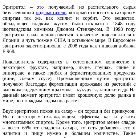
Эритритол – это получаемый из растительного сырья
безуглеводный
подсластитель
, который относится к сахарным
спиртам так же, как ксилит и сорбит. Это вещество,
обладающее сладким вкусом, было открыто в 1848 году
шотландским химиком Джоном Стенхаусом. В 1993 году
эритритол начал использоваться в качестве подсластителя в
Японии, а чуть позже в США и остальном мире. В Евросоюзе
эритритол зарегистрирован с 2008 года как пищевая добавка
Е 968.
Подсластитель содержится в естественном количестве в
некоторых фруктах, например, дыне, грушах, сливе и
винограде, а также грибах и ферментированных продуктах
(вине, соевом соусе). Промышленным путем эритритол
получают благодаря ферментации дрожжами из растений с
высоким содержанием крахмала – кукурузы, тапиоки и др. На
данный момент эритритол имеет крошечную долю рынка в
мире, но с каждым годом она растет.
Вкус эритритола похож на сахар – он хорош и без привкусов.
Но с некоторым охлаждающим эффектом, как и у всех
многоатомных спиртов. Кроме того, эритритол менее сладок
– всего 65% от сладости сахара, то есть добавлять его в
напитки и пищу нужно в большем количестве. Такие