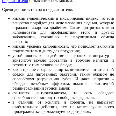
подсластители
называются объемными.
Среди достоинств этого подсластителя:
низкий гликемический и инсулиновый индекс, то есть
вещество подойдет для использования людьми, которые
страдают сахарным диабетом. Также эритритол можно
использовать для профилактики этого и других
заболеваний, связанных с нарушениями обмена
веществ;
низкий уровень калорийности, что позволяет включать
подсластитель в диету для похудения;
устойчивость к воздействию высоких температур –
эритритол можно добавлять в горячие напитки и
готовить с ним различные блюда;
как и прочие сахарные спирты, не является питательной
средой для патогенных бактерий, таким образом не
способствуя разрушению зубов. И даже напротив –
обладает лечебным эффектом, помогая в частичной
реминерализации зубной эмали;
считается антиоксидантом, то есть обладает
способностью поглощать свободные радикалы;
в отличии от ксилита и сорбита, не вызывает
слабительного действия, тем не менее лучше всего
придерживаться рекомендуемых дозировок.