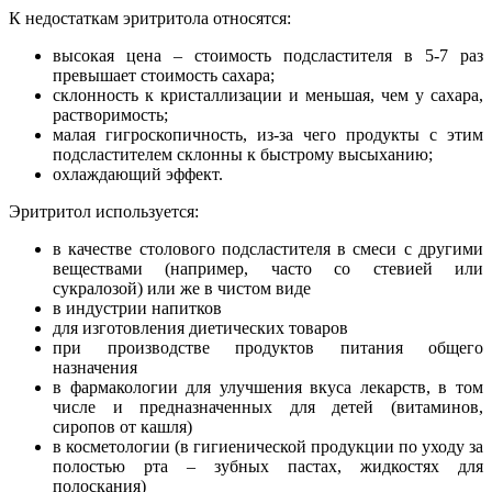
К недостаткам эритритола относятся:
высокая цена – стоимость подсластителя в 5-7 раз
превышает стоимость сахара;
склонность к кристаллизации и меньшая, чем у сахара,
растворимость;
малая гигроскопичность, из-за чего продукты с этим
подсластителем склонны к быстрому высыханию;
охлаждающий эффект.
Эритритол используется:
в качестве столового подсластителя в смеси с другими
веществами (например, часто со стевией или
сукралозой) или же в чистом виде
в индустрии напитков
для изготовления диетических товаров
при производстве продуктов питания общего
назначения
в фармакологии для улучшения вкуса лекарств, в том
числе и предназначенных для детей (витаминов,
сиропов от кашля)
в косметологии (в гигиенической продукции по уходу за
полостью рта – зубных пастах, жидкостях для
полоскания)