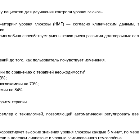
 у пациентов для улучшения контроля уровня глюкозы.
иторинг уровня глюкозы (НМГ) — согласно клиническим данным, эт
ии.
гемоглобина способствует уменьшению риска развития долгосрочных о
ний до того, как пользователь почувствует изменения.
ии по сравнению с терапией
необходимости
*
73%;
погликемиии на 79%;
емии на 84%.
оритм терапии.
еллер с технологией, позволяющей автоматически регулировать вве
корректирует высокие значения уровня глюкозы каждые 5 минут, по мер
ени в целевом диапазоне и уровню гликированного
гемоглобина.