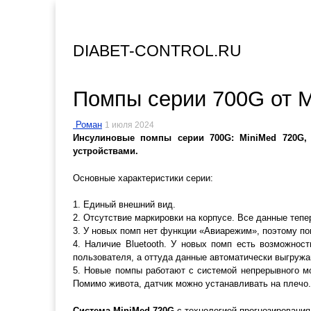
DIABET-CONTROL.RU
Помпы серии 700G от M
Роман
1 июля 2024
Инсулиновые помпы серии 700G: MiniMed 720G, 
устройствами.
Основные характеристики серии:
1. Единый внешний вид.
2. Отсутствие маркировки на корпусе. Все данные теп
3. У новых помп нет функции «Авиарежим», поэтому по
4. Наличие Bluetooth. У новых помп есть возможнос
пользователя, а оттуда данные автоматически выгружа
5. Новые помпы работают с системой непрерывного мон
Помимо живота, датчик можно устанавливать на плечо.
Система MiniMed 720G
с технологией прогнозирования