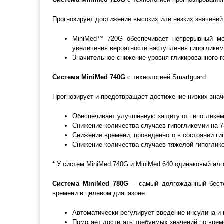
Прогнозирует достижение высоких или низких значений
MiniMed™ 720G обеспечивает непрерывный мон
увеличения вероятности наступления гипогликем
Значительное снижение уровня гликированного 
Система MiniMed 740G
с технологией Smartguard
Прогнозирует и предотвращает достижение низких значе
Обеспечивает улучшенную защиту от гипогликем
Снижение количества случаев гипогликемии на 
Снижение времени, проведенного в состоянии ги
Снижение количества случаев тяжелой гипоглик
* У систем MiniMed 740G и MiniMed 640 одинаковый алг
Система MiniMed 780G
– самый долгожданный бестс
времени в целевом диапазоне.
Автоматически регулирует введение инсулина и 
Помогает достигать требуемых значений по врем