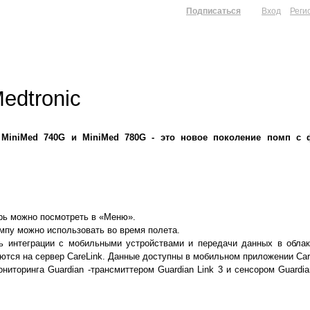
Подписаться
Вход
Реги
edtronic
MiniMed 740G и MiniMed 780G - это новое поколение помп с 
ерь можно посмотреть в «Меню».
мпу можно использовать во время полета.
ть интеграции с мобильными устройствами и передачи данных в обла
ются на сервер CareLink. Данные доступны в мобильном приложении Car
иторинга Guardian -трансмиттером Guardian Link 3 и сенсором Guardi
.