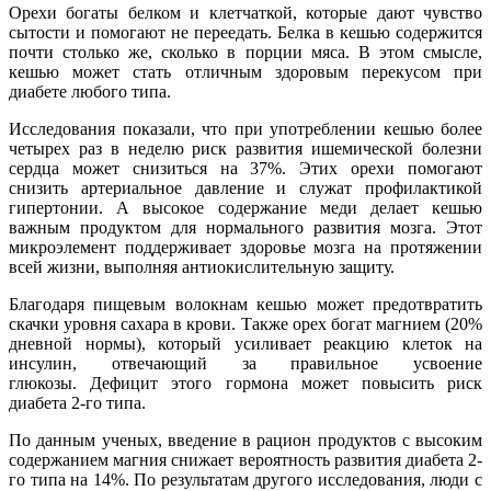
Орехи богаты белком и клетчаткой, которые дают чувство
сытости и помогают не переедать. Белка в кешью содержится
почти столько же, сколько в порции мяса. В этом смысле,
кешью может стать отличным здоровым перекусом при
диабете любого типа.
Исследования показали, что при употреблении кешью более
четырех раз в неделю риск развития ишемической болезни
сердца может снизиться на 37%. Этих орехи помогают
снизить артериальное давление и служат профилактикой
гипертонии. А высокое содержание меди делает кешью
важным продуктом для нормального развития мозга. Этот
микроэлемент поддерживает здоровье мозга на протяжении
всей жизни, выполняя антиокислительную защиту.
Благодаря пищевым волокнам кешью может предотвратить
скачки уровня сахара в крови. Также орех богат магнием (20%
дневной нормы), который усиливает реакцию клеток на
инсулин, отвечающий за правильное усвоение
глюкозы. Дефицит этого гормона может повысить риск
диабета 2-го типа.
По данным ученых, введение в рацион продуктов с высоким
содержанием магния снижает вероятность развития диабета 2-
го типа на 14%. По результатам другого исследования, люди с