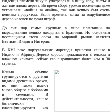
Индейцы племени тикуна употребляли в пищу кору, листья и
желтые плоды дерева. Во время сбора урожая поселенцы даже
устраивали «войны за акайю», так как кешью был очень
ценным продуктом. Были времена, когда за вырубленное
дерево человек получал штраф.
До сих пор самые крупные в мире плантации по
выращиванию кешью находятся в Бразилии. Но основным
поставщиком этого ореха на мировой рынок является
Вьетнам, Индия и Нигерия.
В XVI веке португальские мореходы привезли кешью в
Индию и Африку. Дерево хорошо приживается в теплом и
влажном климате, сейчас его выращивают более чем в 30
странах.
Кешью обычно
группируются с другими
видами древесных орехов,
но они также имеют
много общего с бобовыми
и семенами. В
действительности, кешью
ботанически
классифицируются как