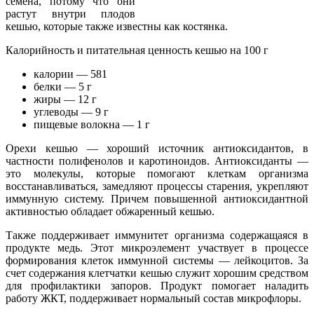
семена, потому что они
растут внутри плодов
кешью, которые также известны как костянка.
Калорийность и питательная ценность кешью на 100 г
калории — 581
белки — 5 г
жиры — 12 г
углеводы — 9 г
пищевые волокна — 1 г
Орехи кешью — хороший источник антиоксидантов, в
частности полифенолов и каротиноидов. Антиоксиданты —
это молекулы, которые помогают клеткам организма
восстанавливаться, замедляют процессы старения, укрепляют
иммунную систему. Причем повышенной антиоксидантной
активностью обладает обжаренный кешью.
Также поддерживает иммунитет организма содержащаяся в
продукте медь. Этот микроэлемент участвует в процессе
формирования клеток иммунной системы — лейкоцитов. За
счет содержания клетчатки кешью служит хорошим средством
для профилактики запоров. Продукт помогает наладить
работу ЖКТ, поддерживает нормальный состав микрофлоры.