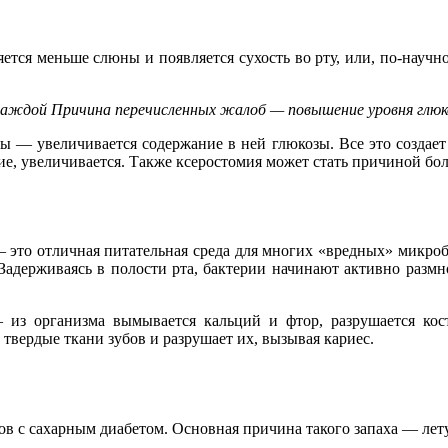
ется меньше слюны и появляется сухость во рту, или, по-научн
дой Причина перечисленных жалоб — повышение уровня глюкозы
 — увеличивается содержание в ней глюкозы. Все это создает 
 увеличивается. Также ксеростомия может стать причиной боле
это отличная питательная среда для многих «вредных» микробо
Задерживаясь в полости рта, бактерии начинают активно размн
з организма вымывается кальций и фтор, разрушается костн
твердые ткани зубов и разрушает их, вызывая кариес.
тов с сахарным диабетом. Основная причина такого запаха — ле