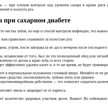
на — при плохом контроле над уровнем сахара в крови риск 
лений в полости рта.
а при сахарном диабете
то чистка зубов, но еще и способ контроля инфекции, что важно
вам правильно ухаживать за полостью рта:
день: утром, после завтрака (а не до) и вечером после последне
а, независимо от того, был ли это полноценный обед или легкий
ению от десны к краю зуба со всех сторон.
т эффективно удалять налет и, в то же время, не будет травмиро
е в вертикальном положении головкой вверх. Меняйте ее не реж
ные средства: ополаскиватели, зубные нити или ершики.
противомикробным действием — это помогает сократить количе
епляет эмаль и защищает ее от кариеса.
вает количество здоровых участков десен. Важно! Во избежани