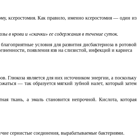
ому, ксеростомия. Как правило, именно ксеростомия — один из
 в крови и «скачки» ее содержания в течение суток.
благоприятные условия для развития дисбактериоза в ротовой
зненности, появления язв на слизистой, инфекций и кариеса
в. Глюкоза является для них источником энергии, а поскольку
ожаться — так образуется мягкий зубной налет, который затем
ая ткань, а эмаль становится непрочной. Кислота, которая
тучие сернистые соединения, вырабатываемые бактериями.