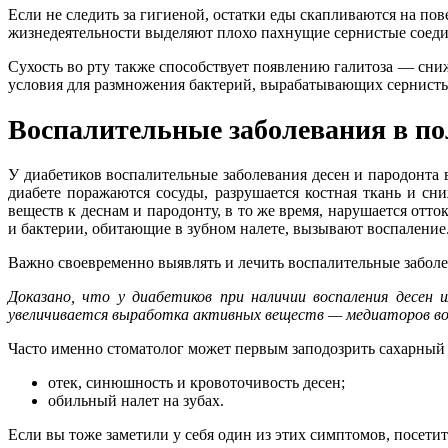
Если не следить за гигиеной, остатки еды скапливаются на по
жизнедеятельности выделяют плохо пахнущие сернистые соеди
Сухость во рту также способствует появлению галитоза — сн
условия для размножения бактерий, вырабатывающих сернисты
Воспалительные заболевания в по
У диабетиков воспалительные заболевания десен и пародонта в
диабете поражаются сосуды, разрушается костная ткань и сн
веществ к деснам и пародонту, в то же время, нарушается от
и бактерии, обитающие в зубном налете, вызывают воспаление
Важно своевременно выявлять и лечить воспалительные заболева
Доказано, что у диабетиков при наличии воспаления десен 
увеличивается выработка активных веществ — медиаторов во
Часто именно стоматолог может первым заподозрить сахарный
отек, синюшность и кровоточивость десен;
обильный налет на зубах.
Если вы тоже заметили у себя один из этих симптомов, посетит