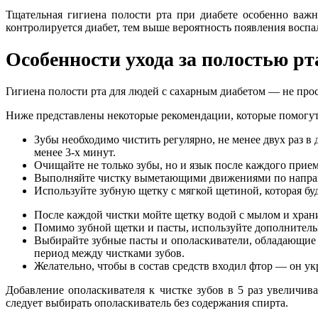
Тщательная гигиена полости рта при диабете особенно важ
контролируется диабет, тем выше вероятность появления воспа
Особенности ухода за полостью рт
Гигиена полости рта для людей с сахарным диабетом — не прос
Ниже представлены некоторые рекомендации, которые помогут 
Зубы необходимо чистить регулярно, не менее двух раз в 
менее 3-х минут.
Очищайте не только зубы, но и язык после каждого прием
Выполняйте чистку выметающими движениями по направл
Используйте зубную щетку с мягкой щетиной, которая буде
После каждой чистки мойте щетку водой с мылом и хранит
Помимо зубной щетки и пасты, используйте дополнитель
Выбирайте зубные пасты и ополаскиватели, обладающие 
период между чистками зубов.
Желательно, чтобы в состав средств входил фтор — он укр
Добавление ополаскивателя к чистке зубов в 5 раз увеличи
следует выбирать ополаскиватель без содержания спирта.