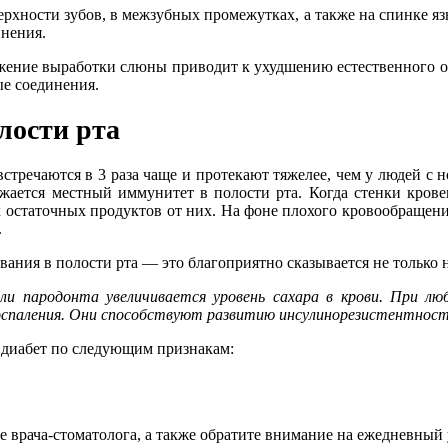
верхности зубов, в межзубных промежутках, а также на спинке 
нения.
ижение выработки слюны приводит к ухудшению естественного оч
е соединения.
лости рта
стречаются в 3 раза чаще и протекают тяжелее, чем у людей с н
ижается местный иммунитет в полости рта. Когда стенки кров
ток остаточных продуктов от них. На фоне плохого кровообращен
.
ния в полости рта — это благоприятно сказывается не только на
или пародонта увеличивается уровень сахара в крови. При лю
спаления. Они способствуют развитию инсулинорезистентности
 диабет по следующим признакам:
е врача-стоматолога, а также обратите внимание на ежедневный 