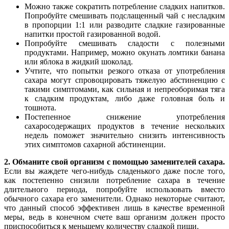
Можно также сократить потребление сладких напитков.
Попробуйте смешивать подслащенный чай с несладким
в пропорции 1:1 или разводите сладкие газированные
напитки простой газированной водой.
Попробуйте смешивать сладости с полезными
продуктами. Например, можно окунать ломтики банана
или яблока в жидкий шоколад.
Учтите, что попытки резкого отказа от употребления
сахара могут спровоцировать тяжелую абстиненцию с
такими симптомами, как сильная и непреоборимая тяга
к сладким продуктам, либо даже головная боль и
тошнота.
Постепенное снижение употребления
сахаросодержащих продуктов в течение нескольких
недель поможет значительно снизить интенсивность
этих симптомов сахарной абстиненции.
2. Обманите свой организм с помощью заменителей сахара.
Если вы жаждете чего-нибудь сладенького даже после того,
как постепенно снизили потребление сахара в течение
длительного периода, попробуйте использовать вместо
обычного сахара его заменители. Однако некоторые считают,
что данный способ эффективен лишь в качестве временной
меры, ведь в конечном счете ваш организм должен просто
приспособиться к меньшему количеству сладкой пищи.