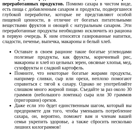
переработанных продуктов.
Помимо сахара в чистом виде,
есть пища с добавленным сахаром и продукты, подвергшиеся
глубокой переработке, которые не представляют особой
пищевой ценности, в отличие от богатых питательными
веществами фруктов и овощей с натуральным сахаром. Эти
переработанные продукты необходимо исключить из рациона
в первую очередь. К ним относятся газированные напитки,
сладости, печенье, выпечка, макароны и белый хлеб.
Оставьте в своем рационе такие богатые углеводами
полезные продукты, как фрукты, коричневый рис,
макароны и хлеб из цельных зерен, овсяные хлопья, мед,
сухофрукты и сладкий картофель.
Помните, что некоторые богатые жирами продукты,
например сливки, сыр или орехи, неплохо помогают
справиться с тягой к сахару. Однако не употребляйте
слишком много жирной пищи. Съедайте за раз около 30
граммов (небольшого ломтика) сыра или 30 граммов
(пригоршни) орехов.
Даже если это будет единственным шагом, который вы
предпримете для того, чтобы уменьшить потребление
сахара, он, вероятно, поможет вам и членам вашей
семьи укрепить здоровье, а также сбросить несколько
лишних килограммов!