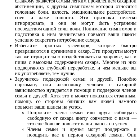
сладкому окажется самым легким проявлением сахарной
абстиненции, к другим симптомам которой относятся
головные боли, вялость, эмоциональное расстройство,
гнев и даже тошнота. Эти признаки нелегко
игнорировать, и они не могут быть устранены
посредством одной силы воли. Понимание симптомов и
подготовка к ним значительно повысят ваши шансы
успешно сократить потребление сахара.
Избегайте простых углеводов, которые быстро
превращаются в организме в сахар. Эти продукты могут
так же отрицательно воздействовать на здоровье, как и
пища с высоким содержанием сахара. Многие из них
подвергаются глубокой переработке, и чем меньше вы
их употребляете, тем лучше.
Заручитесь поддержкой семьи и друзей. Подобно
наркоману или алкоголику, человек с сахарной
зависимостью нуждается в помощи и поддержке членов
семьи и друзей. Хотя это и может показаться странным,
помощь со стороны близких вам людей намного
повысит ваши шансы на успех.
Попросите члена семьи или друга соблюдать
свободную от сахара диету совместно с вами —
это еще больше повысит ваши шансы на успех.
Члены семьи и друзья могут поддержать и
поощрить вас в период сахарной ломки. Они