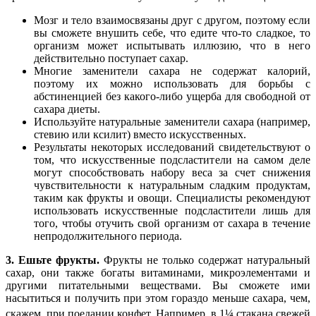
Мозг и тело взаимосвязаны друг с другом, поэтому если
вы сможете внушить себе, что едите что-то сладкое, то
организм может испытывать иллюзию, что в него
действительно поступает сахар.
Многие заменители сахара не содержат калорий,
поэтому их можно использовать для борьбы с
абстиненцией без какого-либо ущерба для свободной от
сахара диеты.
Используйте натуральные заменители сахара (например,
стевию или ксилит) вместо искусственных.
Результаты некоторых исследований свидетельствуют о
том, что искусственные подсластители на самом деле
могут способствовать набору веса за счет снижения
чувствительности к натуральным сладким продуктам,
таким как фрукты и овощи. Специалисты рекомендуют
использовать искусственные подсластители лишь для
того, чтобы отучить свой организм от сахара в течение
непродолжительного периода.
3. Ешьте фрукты.
Фрукты не только содержат натуральный
сахар, они также богаты витаминами, микроэлементами и
другими питательными веществами. Вы сможете ими
насытиться и получить при этом гораздо меньше сахара, чем,
скажем, при поедании конфет.
Например, в 1¼ стакана свежей