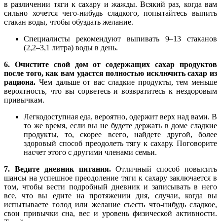
в различении тяги к сахару и жажды. Всякий раз, когда вам
сильно хочется чего-нибудь сладкого, попытайтесь выпить
стакан воды, чтобы обуздать желание.
Специалисты рекомендуют выпивать 9–13 стаканов
(2,2–3,1 литра) воды в день.
6. Очистите свой дом от содержащих сахар продуктов
после того, как вам удастся полностью исключить сахар из
рациона.
Чем дальше от вас сладкие продукты, тем меньше
вероятность, что вы сорветесь и возвратитесь к нездоровым
привычкам.
Легкодоступная еда, вероятно, одержит верх над вами. В
то же время, если вы не будете держать в доме сладкие
продукты, то, скорее всего, найдете другой, более
здоровый способ преодолеть тягу к сахару. Поговорите
насчет этого с другими членами семьи.
7. Ведите дневник питания.
Отличный способ повысить
шансы на успешное преодоление тяги к сахару заключается в
том, чтобы вести подробный дневник и записывать в него
все, что вы едите на протяжении дня, случаи, когда вы
испытываете голод или желание съесть что-нибудь сладкое,
свои привычки сна, вес и уровень физической активности.