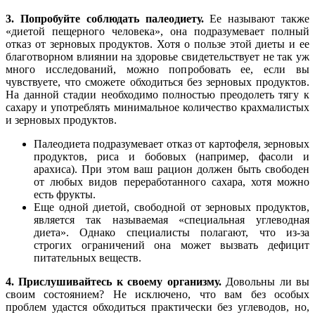
3. Попробуйте
соблюдать палеодиету
.
Ее называют также
«диетой пещерного человека», она подразумевает полный
отказ от зерновых продуктов. Хотя о пользе этой диеты и ее
благотворном влиянии на здоровье свидетельствует не так уж
много исследований, можно попробовать ее, если вы
чувствуете, что сможете обходиться без зерновых продуктов.
На данной стадии необходимо полностью преодолеть тягу к
сахару и употреблять минимальное количество крахмалистых
и зерновых продуктов.
Палеодиета подразумевает отказ от картофеля, зерновых
продуктов, риса и бобовых (например, фасоли и
арахиса). При этом ваш рацион должен быть свободен
от любых видов переработанного сахара, хотя можно
есть фрукты.
Еще одной диетой, свободной от зерновых продуктов,
является так называемая «специальная углеводная
диета». Однако специалисты полагают, что из-за
строгих ограничений она может вызвать дефицит
питательных веществ.
4. Прислушивайтесь к своему организму.
Довольны ли вы
своим состоянием? Не исключено, что вам без особых
проблем удастся обходиться практически без углеводов, но,