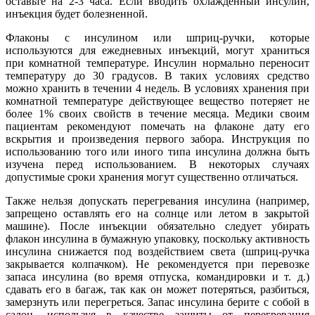
оставьте на 2-3 часа. Если вводить охлажденный инсулин,
инъекция будет болезненной.
Флаконы с инсулином или шприц-ручки, которые
используются для ежедневных инъекций, могут храниться
при комнатной температуре. Инсулин нормально переносит
температуру до 30 градусов. В таких условиях средство
можно хранить в течении 4 недель. В условиях хранения при
комнатной температуре действующее вещество потеряет не
более 1% своих свойств в течение месяца. Медики своим
пациентам рекомендуют помечать на флаконе дату его
вскрытия и произведения первого забора. Инструкция по
использованию того или иного типа инсулина должна быть
изучена перед использованием. В некоторых случаях
допустимые сроки хранения могут существенно отличаться.
Также нельзя допускать перегревания инсулина (например,
запрещено оставлять его на солнце или летом в закрытой
машине). После инъекции обязательно следует убирать
флакон инсулина в бумажную упаковку, поскольку активность
инсулина снижается под воздействием света (шприц-ручка
закрывается колпачком). Не рекомендуется при перевозке
запаса инсулина (во время отпуска, командировки и т. д.)
сдавать его в багаж, так как он может потеряться, разбиться,
замерзнуть или перегреться. Запас инсулина берите с собой в
салон, используя в качестве защиты от перегревания