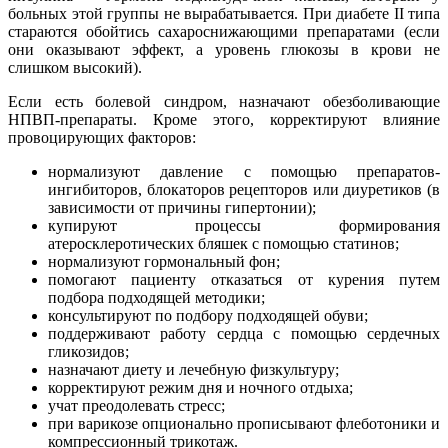
больных этой группы не вырабатывается. При диабете II типа
стараются обойтись сахароснижающими препаратами (если
они оказывают эффект, а уровень глюкозы в крови не
слишком высокий).
Если есть болевой синдром, назначают обезболивающие
НПВП-препараты. Кроме этого, корректируют влияние
провоцирующих факторов:
нормализуют давление с помощью препаратов-
ингибиторов, блокаторов рецепторов или диуретиков (в
зависимости от причины гипертонии);
купируют процессы формирования
атеросклеротических бляшек с помощью статинов;
нормализуют гормональный фон;
помогают пациенту отказаться от курения путем
подбора подходящей методики;
консультируют по подбору подходящей обуви;
поддерживают работу сердца с помощью сердечных
гликозидов;
назначают диету и лечебную физкультуру;
корректируют режим дня и ночного отдыха;
учат преодолевать стресс;
при варикозе опционально прописывают флеботоники и
компрессионный трикотаж.