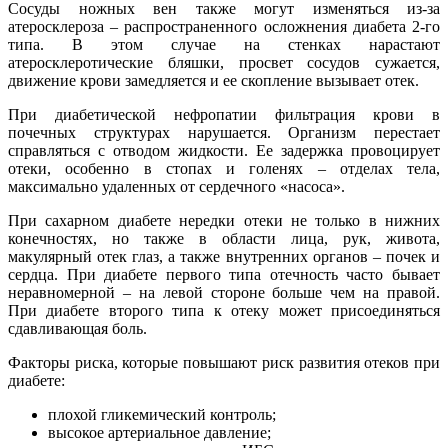
Сосуды ножных вен также могут изменяться из-за
атеросклероза – распространенного осложнения диабета 2-го
типа. В этом случае на стенках нарастают
атеросклеротические бляшки, просвет сосудов сужается,
движение крови замедляется и ее скопление вызывает отек.
При диабетической нефропатии фильтрация крови в
почечных структурах нарушается. Организм перестает
справляться с отводом жидкости. Ее задержка провоцирует
отеки, особенно в стопах и голенях – отделах тела,
максимально удаленных от сердечного «насоса».
При сахарном диабете нередки отеки не только в нижних
конечностях, но также в области лица, рук, живота,
макулярный отек глаз, а также внутренних органов – почек и
сердца. При диабете первого типа отечность часто бывает
неравномерной – на левой стороне больше чем на правой.
При диабете второго типа к отеку может присоединяться
сдавливающая боль.
Факторы риска, которые повышают риск развития отеков при
диабете:
плохой гликемический контроль;
высокое артериальное давление;