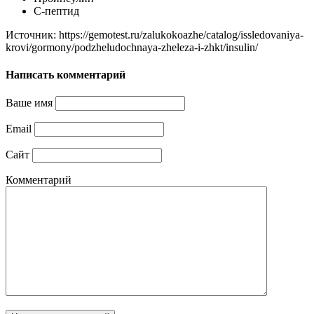
С-пептид
Источник: https://gemotest.ru/zalukokoazhe/catalog/issledovaniya-
krovi/gormony/podzheludochnaya-zheleza-i-zhkt/insulin/
Написать комментарий
Ваше имя
Email
Сайт
Комментарий