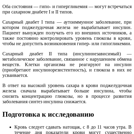
Оба состояния — гипо- и гипергликемия — могут встречаться
при сахарном диабете I и II типов.
Сахарный диабет I типа — аутоиммунное заболевание, при
котором поджелудочная железа не вырабатывает инсулин.
Пациент вынужден получать его из внешних источников, а
также постоянно контролировать уровень глюкозы в крови,
чтобы не допустить возникновения гипер- или гипогликемии.
Сахарный диабет II типа (инсулиннезависимый) —
метаболическое заболевание, связанное с нарушением обмена
веществ. Клетки организма не реагируют на инсулин
(приобретают инсулинорезистентность), и глюкоза в них не
усваивается.
В ответ на высокий уровень сахара в крови поджелудочная
железа сначала вырабатывает больше инсулина, чтобы
снизить концентрацию глюкозы, но в процессе развития
заболевания синтез инсулина снижается.
Подготовка к исследованию
Кровь следует сдавать натощак, с 8 до 11 часов утра. В
течение дня показатели крови могут существенно