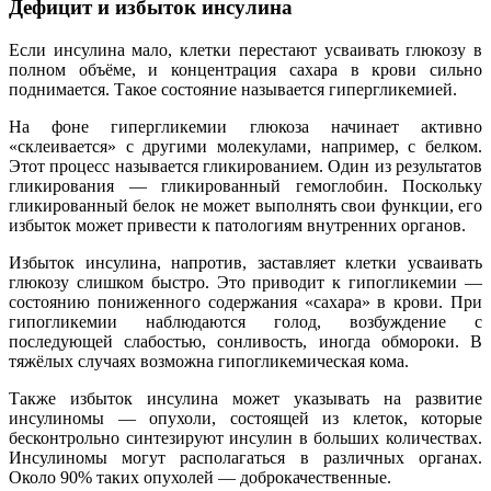
Дефицит и избыток инсулина
Если инсулина мало, клетки перестают усваивать глюкозу в
полном объёме, и концентрация сахара в крови сильно
поднимается. Такое состояние называется гипергликемией.
На фоне гипергликемии глюкоза начинает активно
«склеивается» с другими молекулами, например, с белком.
Этот процесс называется гликированием. Один из результатов
гликирования — гликированный гемоглобин. Поскольку
гликированный белок не может выполнять свои функции, его
избыток может привести к патологиям внутренних органов.
Избыток инсулина, напротив, заставляет клетки усваивать
глюкозу слишком быстро. Это приводит к гипогликемии —
состоянию пониженного содержания «сахара» в крови. При
гипогликемии наблюдаются голод, возбуждение с
последующей слабостью, сонливость, иногда обмороки. В
тяжёлых случаях возможна гипогликемическая кома.
Также избыток инсулина может указывать на развитие
инсулиномы — опухоли, состоящей из клеток, которые
бесконтрольно синтезируют инсулин в больших количествах.
Инсулиномы могут располагаться в различных органах.
Около 90% таких опухолей — доброкачественные.