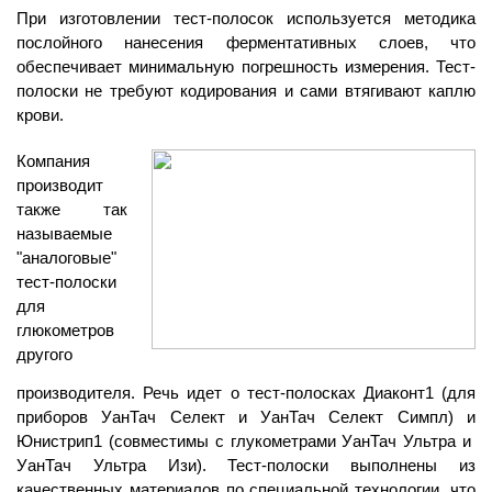
При изготовлении тест-полосок используется методика
послойного нанесения ферментативных слоев, что
обеспечивает минимальную погрешность измерения. Тест-
полоски не требуют кодирования и сами втягивают каплю
крови.
Компания
производит
также так
называемые
"аналоговые"
тест-полоски
для
глюкометров
другого
производителя. Речь идет о тест-полосках Диаконт1 (для
приборов УанТач Селект и УанТач Селект Симпл) и
Юнистрип1 (совместимы с глукометрами УанТач Ультра и
УанТач Ультра Изи). Тест-полоски выполнены из
качественных материалов по специальной технологии, что