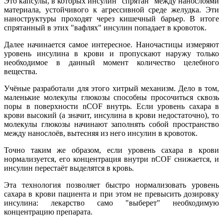
Это капсулы, в которых инсулин "спрятан" между нанослоями
материала, устойчивого к агрессивной среде желудка. Эти
наноструктуры проходят через кишечный барьер. В итоге
спрятанный в этих "вафлях" инсулин попадает в кровоток.
Далее начинается самое интересное. Наночастицы измеряют
уровень инсулина в крови и пропускают наружу только
необходимое в данный момент количество целебного
вещества.
Учёные разработали для этого хитрый механизм. Дело в том,
маленькие молекулы глюкозы способны просочиться сквозь
поры в поверхности nCOF внутрь. Если уровень сахара в
крови высокий (а значит, инсулина в крови недостаточно), то
молекулы глюкозы начинают заполнять собой пространство
между нанослоёв, вытесняя из него инсулин в кровоток.
Точно таким же образом, если уровень сахара в крови
нормализуется, его концентрация внутри nCOF снижается, и
инсулин перестаёт выделятся в кровь.
Эта технология позволяет быстро нормализовать уровень
сахара в крови пациента и при этом не превысить дозировку
инсулина: лекарство само "выберет" необходимую
концентрацию препарата.