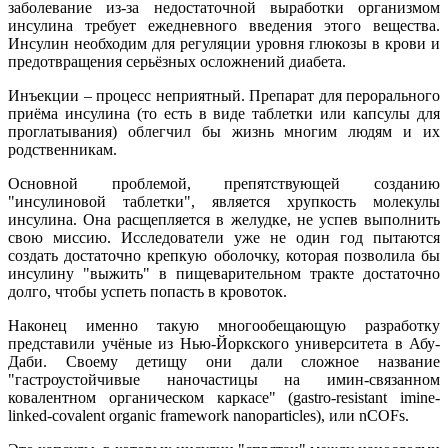
заболевание из-за недостаточной выработки
организмом
инсулина требует ежедневного введения этого вещества.
Инсулин необходим для регуляции уровня глюкозы в крови и
предотвращения серьёзных осложнений диабета.
Инъекции – процесс неприятный. Препарат для перорального
приёма инсулина (то есть в виде таблетки или капсулы для
проглатывания) облегчил бы жизнь многим людям и их
родственникам.
Основной проблемой, препятствующей созданию
"инсулиновой таблетки", является хрупкость молекулы
инсулина. Она расщепляется в желудке, не успев выполнить
свою миссию. Исследователи уже не один год пытаются
создать достаточно крепкую оболочку, которая позволила бы
инсулину "выжить" в пищеварительном тракте достаточно
долго, чтобы успеть попасть в кровоток.
Наконец именно такую многообещающую разработку
представили учёные из Нью-Йоркского университета в Абу-
Даби. Своему детищу они дали сложное название
"гастроустойчивые наночастицы на имин-связанном
ковалентном органическом каркасе" (gastro-resistant imine-
linked-covalent organic framework nanoparticles), или nCOFs.