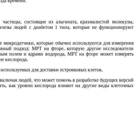
ода времени.
частицы, состоящие из альгината, крахмалистой молекулы,
железы людей с диабетом 1 типа, которые не функционируют
е микродатчики, которые обычно используются для измерения
ивный подход: МРТ на фторе, которую другие исследователи
ным полем и ядрами водорода, МРТ на фторе может измерять
ие кислорода.
 используемых для доставки островковых клеток.
включая людей, что может помочь в разработке будущих версий
ить, как уровни кислорода влияют на другие виды клеточных