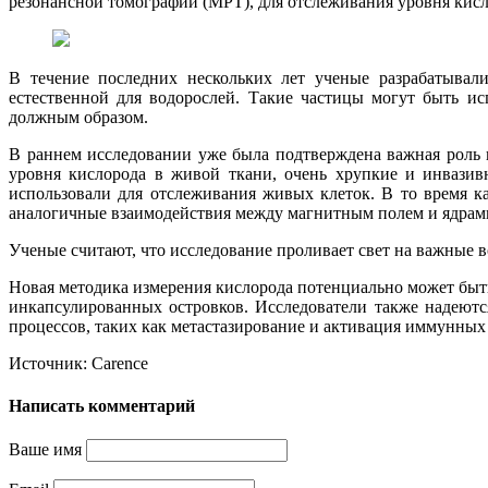
резонансной томографии (МРТ), для отслеживания уровня кисл
В течение последних нескольких лет ученые разрабатывали
естественной для водорослей. Такие частицы могут быть и
должным образом.
В раннем исследовании уже была подтверждена важная роль 
уровня кислорода в живой ткани, очень хрупкие и инвазив
использовали для отслеживания живых клеток. В то время 
аналогичные взаимодействия между магнитным полем и ядрами ф
Ученые считают, что исследование проливает свет на важные 
Новая методика измерения кислорода потенциально может быть
инкапсулированных островков. Исследователи также надеютс
процессов, таких как метастазирование и активация иммунных 
Источник: Carence
Написать комментарий
Ваше имя