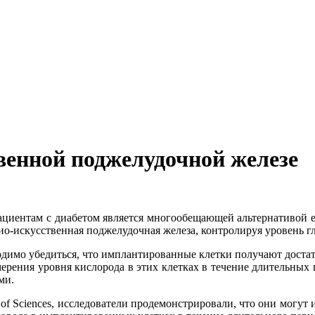
венной поджелудочной железе
ациентам с диабетом является многообещающей альтернативой 
био-искусственная поджелудочная железа, контролируя уровень 
димо убедиться, что имплантированные клетки получают достат
мерения уровня кислорода в этих клетках в течение длительны
ми.
my of Sciences, исследователи продемонстрировали, что они мог