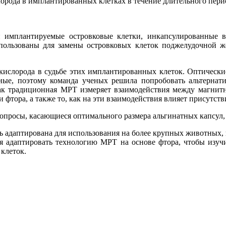
орода в имплантированных клетках в течение длительного пери
 имплантируемые островковые клетки, инкапсулированные в 
спользованы для замены островковых клеток поджелудочной 
кислорода в судьбе этих имплантированных клеток. Оптически
ные, поэтому команда ученых решила попробовать альтернат
как традиционная МРТ измеряет взаимодействия между магнит
тора, а также то, как на эти взаимодействия влияет присутств
вопросы, касающиеся оптимального размера альгинатных капсул,
 адаптирована для использования на более крупных животных, 
я адаптировать технологию МРТ на основе фтора, чтобы изуч
клеток.