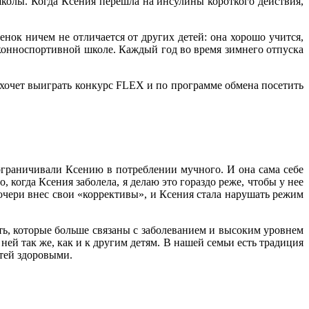
школы. Когда Ксения перешла на инсулины короткого действия,
нок ничем не отличается от других детей: она хорошо учится,
 конноспортивной школе. Каждый год во время зимнего отпуска
 хочет выиграть конкурс FLEX и по программе обмена посетить
ограничивали Ксению в потреблении мучного. И она сама себе
 когда Ксения заболела, я делаю это гораздо реже, чтобы у нее
дочери внес свои «коррективы», и Ксения стала нарушать режим
ь, которые больше связаны с заболеванием и высоким уровнем
 ней так же, как и к другим детям. В нашей семьи есть традиция
етей здоровыми.