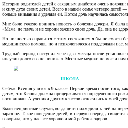
Истории родителей детей с сахарным диабетом очень похожи: в
и силу духа своих детей. Всего в нашей семье четверо детей —
больше внимания я уделяла ей. Потом дочь научилась самостоят
Мне было тяжело принять новость о болезни дочери. Я была в 
«Мама, не плачь и не хорони заживо свою дочь. Да, она не здор
Но полностью справится с этим состоянием я бы не смогла бе
медицинскую помощь, но и психологически поддержали нас, мн
Трудный период наступил через два месяца после установлен
инсулин долго его не понижал. Местные медики не могли нам по
ШКОЛА
Сейчас Ксения учится в 9 классе. Первое время после того, к
детям, что Ксюша должна придерживаться определенного режима
восприняли. А ученики других классов относились к моей доче
Были неприятные случаи, когда дети подходили к ней на перем
заразное. Такое поведение детей, в первую очередь, свидете
говорила, что у нас все хорошо и мой ребенок здоров.