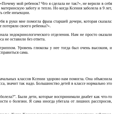
Почему мой ребенок? Что я сделала не так?», не верили в себя
материнскую заботу и тепло. Но когда Ксения заболела в 9 лет,
ть себе инъекции.
бя в руки мне помогла фраза старшей дочери, которая сказала:
е потеряли своего ребенка?».
онала эндокринологического отделения. Нам не просто оказали
 не оставили без ответа.
 гриппом. Уровень глюкозы у нее тогда был очень высоким, и
справиться сама.
 начальных классов Ксении здорово нам помогла. Она объяснила
а, значит так надо. Большинство детей в классе нормально это
аболела?”. Были дети, которые воспринимали диабет как что-то
ости о болезни. Я сама иногда убегала от лишних расспросов,