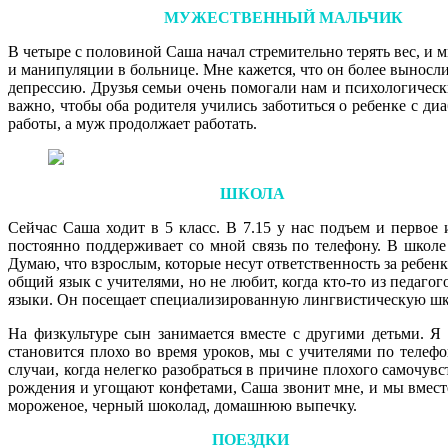
МУЖЕСТВЕННЫЙ МАЛЬЧИК
В четыре с половиной Саша начал стремительно терять вес, и 
и манипуляции в больнице. Мне кажется, что он более выносли
депрессию. Друзья семьи очень помогали нам и психологическ
важно, чтобы оба родителя учились заботиться о ребенке с ди
работы, а муж продолжает работать.
ШКОЛА
Сейчас Саша ходит в 5 класс. В 7.15 у нас подъем и первое
постоянно поддерживает со мной связь по телефону. В школе
Думаю, что взрослым, которые несут ответственность за ребенк
общий язык с учителями, но не любит, когда кто-то из педаг
языки. Он посещает специализированную лингвистическую шко
На физкультуре сын занимается вместе с другими детьми. Я
становится плохо во время уроков, мы с учителями по телеф
случаи, когда нелегко разобраться в причине плохого самочув
рождения и угощают конфетами, Саша звонит мне, и мы вместе
мороженое, черный шоколад, домашнюю выпечку.
ПОЕЗДКИ