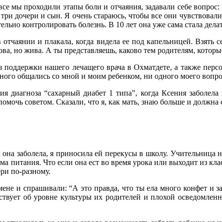
се мы проходили этапы боли и отчаяния, задавали себе вопрос: «
 три дочери и сын. Я очень стараюсь, чтобы все они чувствовали 
ельно контролировать болезнь. В 10 лет она уже сама стала дела
отчаянии и плакала, когда видела ее под капельницей. Взять се
ова, но жива. А ты представляешь, каково тем родителям, которы
з поддержки нашего лечащего врача в Охматдете, а также перс
ого общались со мной и моим ребенком, ни одного моего вопроса
ия диагноза “сахарный диабет 1 типа”, когда Ксения заболела
мочь советом. Сказали, что я, как мать, знаю больше и должна 
ак она заболела, я приносила ей перекусы в школу. Учительница
 питания. Что если она ест во время урока или выходит из класс
ри по-разному.
ене и спрашивали: “А это правда, что ты ела много конфет и з
льствует об уровне культуры их родителей и плохой осведомленн