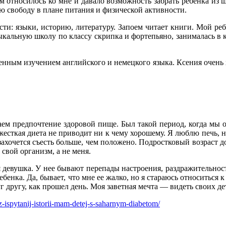
м относилось ко мне и давало возможность забрать ребенка из 
ю свободу в плане питания и физической активности.
и: языки, историю, литературу. Запоем читает книги. Мой ребе
зыкальную школу по классу скрипка и фортепьяно, занималась в
енным изучением английского и немецкого языка. Ксения очень
аем предпочтение здоровой пище. Был такой период, когда мы 
есткая диета не приводит ни к чему хорошему. Я люблю печь, но,
захочется съесть больше, чем положено. Подростковый возраст 
свой организм, а не меня.
 девушка. У нее бывают перепады настроения, раздражительност
енка. Да, бывает, что мне ее жалко, но я стараюсь относиться к
уг другу, как прошел день. Моя заветная мечта — видеть своих д
ispytanij-istorii-mam-detej-s-saharnym-diabetom/