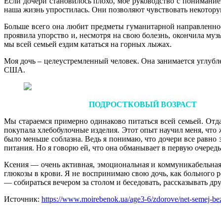
Если дочери становилось плохо, мое руководство с понимание
наша жизнь упростилась. Они позволяют чувствовать некотору
Больше всего она любит предметы гуманитарной направленност
проявила упорство и, несмотря на свою болезнь, окончила му
мы всей семьей ездим кататься на горных лыжах.
Моя дочь – целеустремленный человек. Она занимается углубл
США.
ПОДРОСТКОВЫЙ ВОЗРАСТ
Мы стараемся примерно одинаково питаться всей семьей. Отд
покупала хлебобулочные изделия. Этот опыт научил меня, что ж
было меньше соблазна. Ведь я понимаю, что дочери все равно 
питания. Но я говорю ей, что она обманывает в первую очередь 
Ксения — очень активная, эмоциональная и коммуникабельная
глюкозы в крови. Я не воспринимаю свою дочь, как больного реб
— собираться вечером за столом и беседовать, рассказывать др
Источник:
https://www.moirebenok.ua/age3-6/zdorove/net-semej-bez-