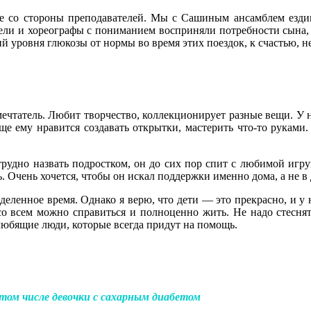
ие со стороны преподавателей. Мы с Сашиным ансамблем ездим
ли и хореографы с пониманием восприняли потребности сына, на
й уровня глюкозы от нормы во время этих поездок, к счастью, н
мечтатель. Любит творчество, коллекционирует разные вещи. У
ще ему нравится создавать открытки, мастерить что-то руками
рудно назвать подростком, он до сих пор спит с любимой игру
 Очень хочется, чтобы он искал поддержки именно дома, а не в 
еленное время. Однако я верю, что дети — это прекрасно, и у
со всем можно справиться и полноценно жить. Не надо стеснят
ь любящие люди, которые всегда придут на помощь.
 том числе девочки с сахарным диабетом