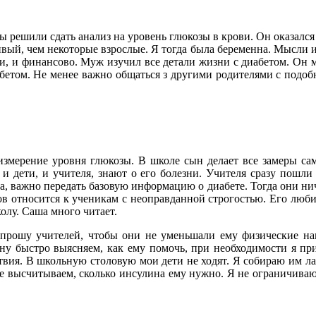
мы решили сдать анализ на уровень глюкозы в крови. Он оказал
вый, чем некоторые взрослые. Я тогда была беременна. Мысли и 
и, и финансово. Муж изучил все детали жизни с диабетом. Он м
абетом. Не менее важно общаться з другими родителями с подоб
 измерение уровня глюкозы. В школе сын делает все замеры са
 и дети, и учителя, знают о его болезни. Учителя сразу пошли
а, важно передать базовую информацию о диабете. Тогда они нич
огов относится к ученикам с неоправданной строгостью. Его лю
лу. Саша много читает.
 прошу учителей, чтобы они не уменьшали ему физические нагр
ону быстро выясняем, как ему помочь, при необходимости я п
ствия. В школьную столовую мои дети не ходят. Я собираю им ла
 высчитываем, сколько инсулина ему нужно. Я не ограничиваю 