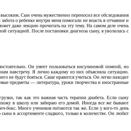
ся высоким. Сын очень мужественно переносил все обследования
забота о ребенке внутри меня помогали не впасть в отчаяние и
ожет даже лекцию прочитать на эту тему. На самом деле очень
ной ситуацией. После постановки диагноза сыну, я уволилась с
мостоятельно. Он умеет пользоваться инсулиновой помпой, но
 нам навстречу. Я лично каждому из них объясняла ситуацию.
его не будут бояться. Саше нравится учиться. Он легко находит
бимые предметы — литература, уроки творчества и иностранные
узки, так как это важная часть терапии диабета. Если сыну
рихожу в школу или забираю его домой. Иногда все же бывают
нч-бокс. Много учеников питаются так же. Если у кого-то день
сына в ассортименте сладкого, только в количестве. Он любит