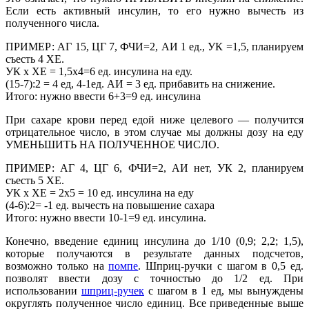
Если есть активный инсулин, то его нужно вычесть из
полученного числа.
ПРИМЕР: АГ 15, ЦГ 7, ФЧИ=2, АИ 1 ед., УК =1,5, планируем
съесть 4 ХЕ.
УК х ХЕ = 1,5х4=6 ед. инсулина на еду.
(15-7):2 = 4 ед, 4-1ед. АИ = 3 ед. прибавить на снижение.
Итого: нужно ввести 6+3=9 ед. инсулина
При сахаре крови перед едой ниже целевого — получится
отрицательное число, в этом случае мы должны дозу на еду
УМЕНЬШИТЬ НА ПОЛУЧЕННОЕ ЧИСЛО.
ПРИМЕР: АГ 4, ЦГ 6, ФЧИ=2, АИ нет, УК 2, планируем
съесть 5 ХЕ.
УК х ХЕ = 2х5 = 10 ед. инсулина на еду
(4-6):2= -1 ед. вычесть на повышение сахара
Итого: нужно ввести 10-1=9 ед. инсулина.
Конечно, введение единиц инсулина до 1/10 (0,9; 2,2; 1,5),
которые получаются в результате данных подсчетов,
возможно только на
помпе
. Шприц-ручки с шагом в 0,5 ед.
позволят ввести дозу с точностью до 1/2 ед. При
использовании
шприц-ручек
с шагом в 1 ед, мы вынуждены
округлять полученное число единиц. Все приведенные выше