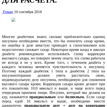
ДЛЯ РАСЧЕТА.
Роман
10 сентября 2018
Многие диабетики знают, сколько приблизительно единиц
инсулина необходимо ввести, что бы понизить сахар крови,
но ошибка в дозе зачастую приводит к гипогликемии или
недостаточно снижает сахар. Некоторое время назад в школах
диабета рекомендовали использовать схему коррекции
высокого сахара, но поверьте моему опыту, эта схема работала
не всегда и не у всех. Кроме того, с течением диабета у
каждого человека меняется чувствительность к инсулину.
Поэтому каждый диабетик 1 типа и диабетик 2 типа на
инсулинотерапии должен уметь рассчитать свою,
индивидуальную дозу инсулина, необходимую для снижения
высокого сахара крови. Коррекция сахара крови делают при
его показателях 10,0 ммоль/л и выше, и чаще всего перед
очередным приемом пищи. Инсулин, который мы делаем на
еду, называется
прандиальным
или
болюсным
.
Если сахар
перед едой 10 ммоль/л и выше, необходимо ввести
адекватную
прандиальную дозу + дозу на коррекцию