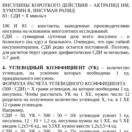
ИНСУЛИНЫ КОРОТКОГО ДЕЙСТВИЯ – АКТРАПИД НМ,
ХУМУЛИН R, ИНСУМАН РАПИД
83 : СДИ = Х ммоль/л
100 И 83 – константы, выведенные производителями
инсулина на основании многолетних исследований.
СДИ – суммарная суточная доза всего инсулина – и
болюсного (на еду) и базального. Очевидно, что при гибкой
инсулинотерапии, СДИ редко остается постоянной. Поэтому,
для расчетов берут среднее арифметическое СДИ за несколько,
3-7 дней.
4. УГЛЕВОДНЫЙ КОЭФФИЦИЕНТ (УК)
– количество
углеводов, на усвоение которых необходима 1 ед.
прандиального инсулина.
ФОРМУЛА РАСЧЕТА УГЛЕВОДНОГО КОЭФФИЦИЕНТА
(500 : СДИ) = Х грамм углеводов, на которое необходима 1 ед.
инсулина. Чтобы рассчитать УК на 1 ХЕ, нужно число 12
разделить на полученное количество углеводов Х, т.к. в 1 ХЕ
12 грамм углеводов.
Например,
СДИ = 50, УК = 500 : 50 = 10г углеводов усвоит 1 ед.
инсулина, 12 : 10 = 1,2 ед. инсулина нужна на 1 ХЕ, на 5 ХЕ
введем 1,2х5=6 ед., на 3,5ХЕ нужно ввести 1,2х3,5=4 ед.
СДИ = 20, УК = 500 : 20 = 25г углеводов усвоит 1 ед.