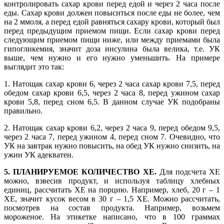
контролировать сахар крови перед едой и через 2 часа после
еды. Сахар крови должен повыситься после еды не более, чем
на 2 ммоля, а перед едой равняться сахару крови, который был
перед предыдущим приемом пищи. Если сахар крови перед
следующим приемом пищи ниже, или между приемами была
гипогликемия, значит доза инсулина была велика, т.е. УК
выше, чем нужно и его нужно уменьшить. На примере
выглядит это так:
1. Натощак сахар крови 6, через 2 часа сахар крови 7,5, перед
обедом сахар крови 6,5, через 2 часа 8, перед ужином сахар
крови 5,8, перед сном 6,5. В данном случае УК подобраны
правильно.
2. Натощак сахар крови 6,2, через 2 часа 9, перед обедом 9,5,
через 2 часа 7, перед ужином 4, перед сном 7. Очевидно, что
УК на завтрак нужно повысить, на обед УК нужно снизить, на
ужин УК адекватен.
5. ПЛАНИРУЕМОЕ КОЛИЧЕСТВО ХЕ.
Для подсчета ХЕ
можно, взвесив продукт, и используя таблицу хлебных
единиц, рассчитать ХЕ на порцию. Например, хлеб, 20 г – 1
ХЕ, значит кусок весом в 30 г – 1,5 ХЕ. Можно рассчитать,
посмотрев на состав продукта. Например, возьмем
мороженое. На этикетке написано, что в 100 граммах