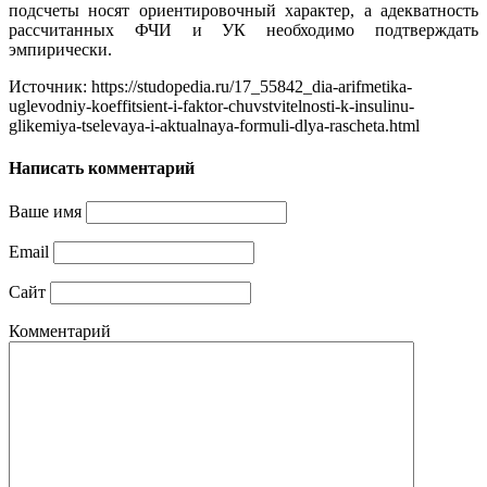
подсчеты носят ориентировочный характер, а адекватность
рассчитанных ФЧИ и УК необходимо подтверждать
эмпирически.
Источник: https://studopedia.ru/17_55842_dia-arifmetika-
uglevodniy-koeffitsient-i-faktor-chuvstvitelnosti-k-insulinu-
glikemiya-tselevaya-i-aktualnaya-formuli-dlya-rascheta.html
Написать комментарий
Ваше имя
Email
Сайт
Комментарий