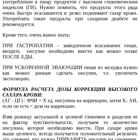
употреблении в пищу продуктов с высоким гликемическим
индексом (ГИ). Нужно помнить, что продукты этого ряда
очень быстро всасываются и резко поднимают сахар крови.
Употреблять такие продукты при сахарном диабете не
рекомендуется.
Кроме того, очень важно знать:
ПРИ ГАСТРОПАТИИ – замедленном всасывании пищи,
вводить инсулин необходимо ввести как можно позже
ПОСЛЕ ЕДЫ.
ПРИ УСКОРЕННОЙ ЭВАКУАЦИИ пищи из желудка нужно
как можно раньше сделать инсулин, т.е. увеличить
экспозицию.
ФОРМУЛА РАСЧЕТА ДОЗЫ КОРРЕКЦИИ ВЫСОКОГО
САХАРА КРОВИ:
(АГ - ЦГ) : ФЧИ = Х ед. инсулина на коррекцию, затем Х- АИ,
если он есть = доза на коррекцию.
Взяв разницу актуальной и целевой гликемии и разделив ее
на фактор чувствительности, получаем то количество
инсулина, которое необходимо ввести. При сахаре крови
выше целевого, всегда получается положительный результат,
это означает, что нужно ПРИБАВИТЬ инсулин на снижение.