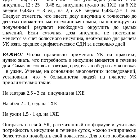
инсулина, 12 : 25 = 0,48 ед. инсулина нужно на 1ХЕ, на 6 ХЕ
введем 0,48х6 = 3 ед., на 2,5 ХЕ введем 0,48х2,5= 1 ед.
Следует отметить, что ввести дозу инсулина с точностью до
десятых сможет только инсулиновая помпа, на шприц-ручках
полученный результат необходимо округлить до целых
значений. Если суточная доза инсулина не постоянна,
меняется за счет болюсного инсулина, необходимо для расчета
УК взять среднее арифметическое СДИ за несколько дней.
ВАЖНО!
Чтобы правильно применять УК на практике,
нужно знать, что потребность в инсулине меняется в течение
дня. Самая высокая - в завтрак, средняя - в обед и самая низкая
- в ужин. Ученые, на основании многолетних исследований,
установили, что у большинства людей на планете УК
приблизительно такие:
На завтрак 2,5 - 3 ед. инсулина на 1ХЕ
На обед 2 - 1,5 ед. на 1ХЕ
На ужин 1,5 - 1 ед. на 1ХЕ
Опираясь на свой УК, рассчитанный по формуле и учитывая
потребность в инсулине в течение суток, можно эмпирически
более точно подобрать свой показатель. Для этого необходимо