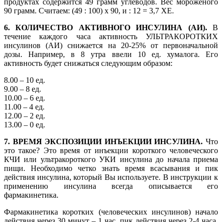
продуктах содержится 49 грамм углеводов. Вес мороженого
90 грамм. Считаем: (49 : 100) х 90, и : 12 = 3,7 ХЕ.
6. КОЛИЧЕСТВО АКТИВНОГО ИНСУЛИНА (АИ).
В
течение каждого часа активность УЛЬТРАКОРОТКИХ
инсулинов (АИ) снижается на 20-25% от первоначальной
дозы. Например, в 8 утра ввели 10 ед. хумалога. Его
активность будет снижаться следующим образом:
8.00 – 10 ед.
9.00 – 8 ед.
10.00 – 6 ед.
11.00 – 4 ед.
12.00 – 2 ед.
13.00 – 0 ед.
7. ВРЕМЯ ЭКСПОЗИЦИИ ИНЪЕКЦИИ ИНСУЛИНА.
Что
это такое? Это время от инъекции короткого человеческого
КЧИ или ультракороткого УКИ инсулина до начала приема
пищи. Необходимо четко знать время всасывания и пик
действия инсулина, который Вы используете. В инструкции к
применению инсулина всегда описывается его
фармакинетика.
Фармакинетика коротких (человеческих инсулинов) начало
действия через 30 минут – 1 час, пик действия через 2-4 часа,