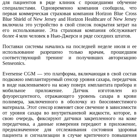
для пациентов в ряде клиник с прошедшими обучение
специалистами. Одновременно компания сообщила, что
первая коммерческая страховая компания Horizon Blue Cross
Blue Shield of New Jersey and Horizon Healthcare of New Jersey
включила это устройство в свой список покрытия затрат на
его использование. Эта страховая компания обслуживает
более 4 млн человек в Нью-Джерси и ряде соседних штатов.
Поставки системы начались на последней неделе июля и ее
использование разрешено только врачам, прошедшим
соответствующий тренинг и получивших авторизацию
Senseonics.
Eversense CGM — это платформа, включающая в свой состав
подкожно имплантируемый сенсор уровня сахара, передатчик
в виде наклеиваемого на кожу поверх имплантата прибора и
мобильное приложение. Датчик изготовлен из
флуоресцентного, отражающего уровень сахара в крови
полимера, заключенного в оболочку из биосовместимого
материала. Этот сенсор изменяет свое свечение в зависимости
от уровня сахара во внутритканевой жидкости, которое, в
свою очередь, фиксируют датчики закрепленного на коже
передатчика, а данные измерения передают в приложение,
предназначенное для отслеживания состояния здоровья
пациента и сигнализации в случае критичного повышения