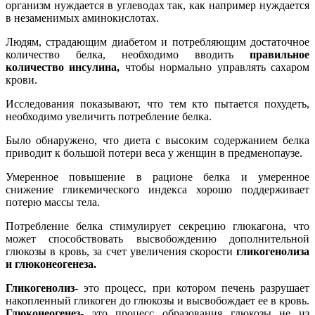
организм нуждается в углеводах так, как например нуждается
в незаменимых аминокислотах.
Людям, страдающим диабетом и потребляющим достаточное
количество белка, необходимо вводить
правильное
количество инсулина,
чтобы нормально управлять сахаром
крови.
Исследования показывают, что тем кто пытается похудеть,
необходимо увеличить потребление белка.
Было обнаружено, что диета с высоким содержанием белка
приводит к большой потери веса у женщин в предменопаузе.
Умеренное повышение в рационе белка и умеренное
снижение гликемического индекса хорошо поддерживает
потерю массы тела.
Потребление белка стимулирует секрецию глюкагона, что
может способствовать высвобождению дополнительной
глюкозы в кровь, за счет увеличения скорости
гликогенолиза
и глюконеогенеза.
Гликогенолиз
- это процесс, при котором печень разрушает
накопленный гликоген до глюкозы и высвобождает ее в кровь.
Глюконеогенез-
это процесс образования глюкозы не из