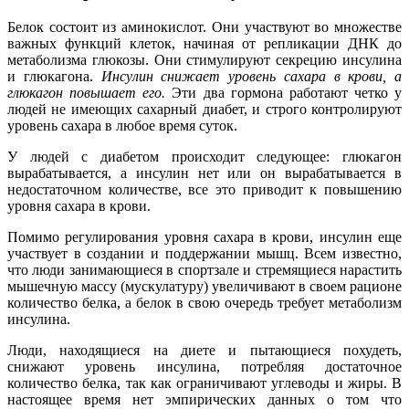
Белок состоит из аминокислот. Они участвуют во множестве
важных функций клеток, начиная от репликации ДНК до
метаболизма глюкозы. Они стимулируют секрецию инсулина
и глюкагона.
Инсулин снижает уровень сахара в крови, а
глюкагон повышает его.
Эти два гормона работают четко у
людей не имеющих сахарный диабет, и строго контролируют
уровень сахара в любое время суток.
У людей с диабетом происходит следующее: глюкагон
вырабатывается, а инсулин нет или он вырабатывается в
недостаточном количестве, все это приводит к повышению
уровня сахара в крови.
Помимо регулирования уровня сахара в крови, инсулин еще
участвует в создании и поддержании мышц. Всем известно,
что люди занимающиеся в спортзале и стремящиеся нарастить
мышечную массу (мускулатуру) увеличивают в своем рационе
количество белка, а белок в свою очередь требует метаболизм
инсулина.
Люди, находящиеся на диете и пытающиеся похудеть,
снижают уровень инсулина, потребляя достаточное
количество белка, так как ограничивают углеводы и жиры. В
настоящее время нет эмпирических данных о том что