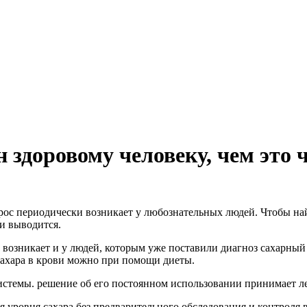
 здоровому человеку, чем это 
прос периодически возникает у любознательных людей. Чтобы на
и выводится.
возникает и у людей, которым уже поставили диагноз сахарный 
сахара в крови можно при помощи диеты.
темы. решение об его постоянном использовании принимает леч
уровня сахара без предварительного обследования и контроля в