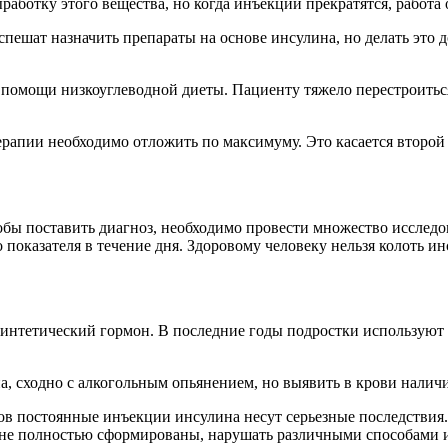
работку этого вещества, но когда инъекции прекратятся, работа
спешат назначить препараты на основе инсулина, но делать это 
помощи низкоуглеводной диеты. Пациенту тяжело перестроиться
рапии необходимо отложить по максимуму. Это касается второй 
бы поставить диагноз, необходимо провести множество исследова
о показателя в течение дня. Здоровому человеку нельзя колоть и
синтетический гормон. В последние годы подростки используют
на, сходно с алкогольным опьянением, но выявить в крови нали
ов постоянные инъекции инсулина несут серьезные последствия.
е не полностью сформированы, нарушать различными способами 