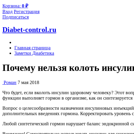
Корзина:
0
₽
Вход
Регистрация
Подписаться
Diabet-control.ru
Главная страница
Заметки Диабетика
Почему нельзя колоть инсулин
Роман
7 мая 2018
Что будет, если вколоть инсулин здоровому человеку? Этот во
функции выполняет гормон в организме, как он синтезируется 
Вопрос о целесообразности назначения инсулиновых инъекций 
дополнительных введениях гормона. Корректировать уровень 
Любой синтетический гормон нарушает баланс эндокринной сис
Внимание! Самостоятельно использовать инсулин для снижения 