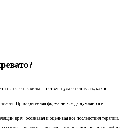
чревато?
йти на него правильный ответ, нужно понимать, какие
диабет. Приобретенная форма не всегда нуждается в
ащий врач, осознавая и оценивая все последствия терапии.
рача категорически запрещено, это может привести к крайне