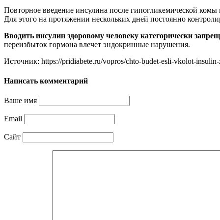
Повторное введение инсулина после гипогликемической комы гр
Для этого на протяжении нескольких дней постоянно контролир
Вводить инсулин здоровому человеку категорически запреще
переизбыток гормона влечет эндокринные нарушения.
Источник: https://pridiabete.ru/vopros/chto-budet-esli-vkolot-insul
Написать комментарий
Ваше имя
Email
Сайт