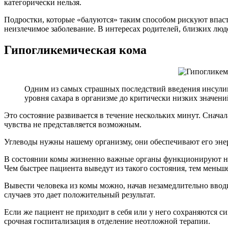
категорически нельзя.
Подростки, которые «балуются» таким способом рискуют впасть
неизлечимое заболевание. В интересах родителей, близких лю
Гипогликемическая кома
Одним из самых страшных последствий введения инсулина
уровня сахара в организме до критически низких значени
Это состояние развивается в течение нескольких минут. Снача
чувства не представляется возможным.
Углеводы нужны нашему организму, они обеспечивают его энер
В состоянии комы жизненно важные органы функционируют на 
Чем быстрее пациента выведут из такого состояния, тем меньш
Вывести человека из комы можно, начав незамедлительно вводи
случаев это дает положительный результат.
Если же пациент не приходит в себя или у него сохраняются с
срочная госпитализация в отделение неотложной терапии.