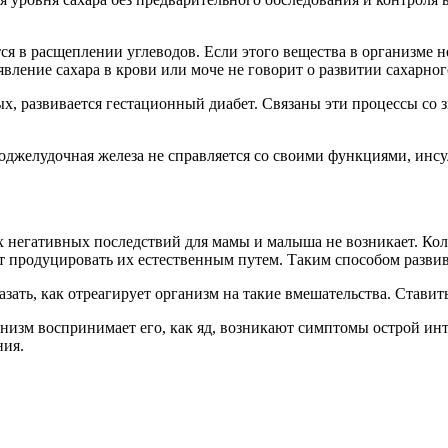
я в расщеплении углеводов. Если этого вещества в организме не
вление сахара в крови или моче не говорит о развитии сахарног
х, развивается гестационный диабет. Связаны эти процессы со
поджелудочная железа не справляется со своими функциями, ин
 негативных последствий для мамы и малыша не возникает. Кол
ет продуцировать их естественным путем. Таким способом разв
зать, как отреагирует организм на такие вмешательства. Ставить
анизм воспринимает его, как яд, возникают симптомы острой ин
ния.