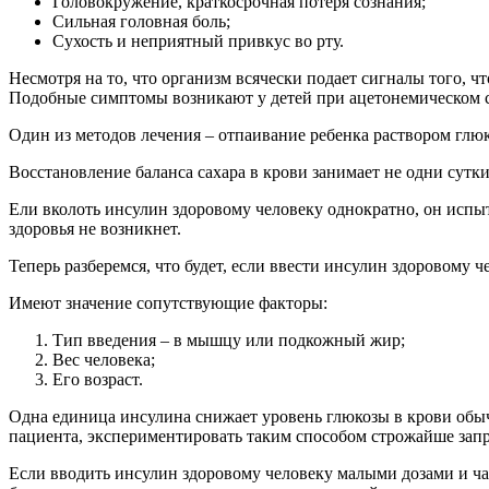
Головокружение, краткосрочная потеря сознания;
Сильная головная боль;
Сухость и неприятный привкус во рту.
Несмотря на то, что организм всячески подает сигналы того, чт
Подобные симптомы возникают у детей при ацетонемическом 
Один из методов лечения – отпаивание ребенка раствором глюк
Восстановление баланса сахара в крови занимает не одни сутк
Ели вколоть инсулин здоровому человеку однократно, он исп
здоровья не возникнет.
Теперь разберемся, что будет, если ввести инсулин здоровому 
Имеют значение сопутствующие факторы:
Тип введения – в мышцу или подкожный жир;
Вес человека;
Его возраст.
Одна единица инсулина снижает уровень глюкозы в крови обычн
пациента, экспериментировать таким способом строжайше запр
Если вводить инсулин здоровому человеку малыми дозами и ча