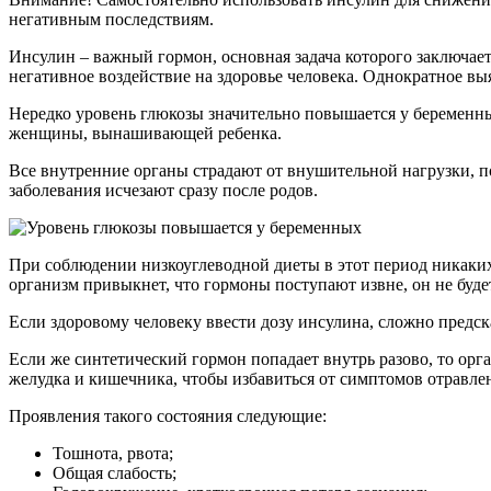
негативным последствиям.
Инсулин – важный гормон, основная задача которого заключаетс
негативное воздействие на здоровье человека. Однократное выя
Нередко уровень глюкозы значительно повышается у беременны
женщины, вынашивающей ребенка.
Все внутренние органы страдают от внушительной нагрузки, 
заболевания исчезают сразу после родов.
При соблюдении низкоуглеводной диеты в этот период никаких
организм привыкнет, что гормоны поступают извне, он не буд
Если здоровому человеку ввести дозу инсулина, сложно предска
Если же синтетический гормон попадает внутрь разово, то орг
желудка и кишечника, чтобы избавиться от симптомов отравле
Проявления такого состояния следующие:
Тошнота, рвота;
Общая слабость;