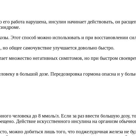
о его работа нарушена, инсулин начинает действовать, он расщеп
синдроме.
озы. Этот способ можно использовать и при восстановлении сил
и, но общее самочувствие улучшается довольно быстро.
ытает множество негативных симптомов, но при быстром своевр
человеку в большой дозе. Передозировка гормона опасна и у бол
ого человека до 8 ммоль/л. Если за раз ввести большую дозу, 
ещено. Действие искусственного инсулина на организм обычного
сто, можно добиться лишь того, что поджелудочная железа не бу