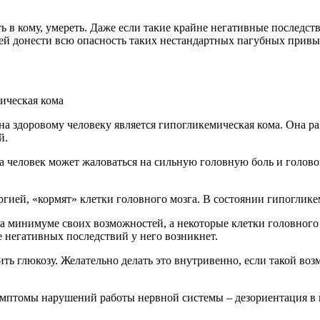
 в кому, умереть. Даже если такие крайне негативные последст
дей донести всю опасность таких нестандартных пагубных привы
 здоровому человеку является гипогликемическая кома. Она раз
й.
ла человек может жаловаться на сильную головную боль и голово
гией, «кормят» клетки головного мозга. В состоянии гипоглик
минимуме своих возможностей, а некоторые клетки головного 
е негативных последствий у него возникнет.
ть глюкозу. Желательно делать это внутривенно, если такой во
имптомы нарушений работы нервной системы – дезориентация в п